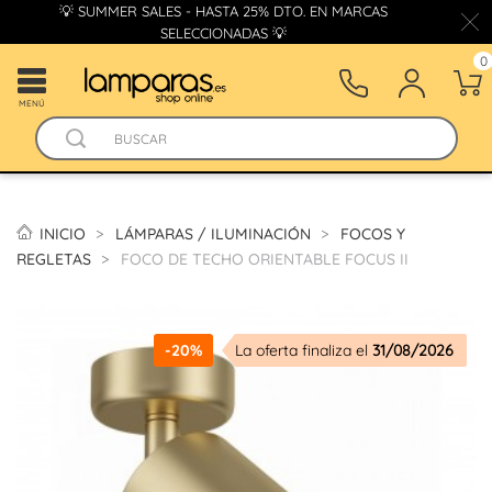
💡 SUMMER SALES - HASTA 25% DTO. EN MARCAS
SELECCIONADAS 💡
0
MENÚ
INICIO
LÁMPARAS / ILUMINACIÓN
FOCOS Y
REGLETAS
FOCO DE TECHO ORIENTABLE FOCUS II
-20%
La oferta finaliza el
31/08/2026