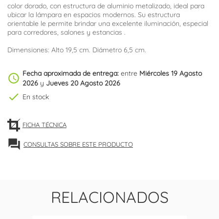
color dorado, con estructura de aluminio metalizado, ideal para
ubicar la lámpara en espacios modernos. Su estructura
orientable le permite brindar una excelente iluminación, especial
para corredores, salones y estancias .
Dimensiones: Alto 19,5 cm. Diámetro 6,5 cm.
Fecha aproximada de entrega:
entre
Miércoles 19 Agosto
schedule
2026
y
Jueves 20 Agosto 2026
check
En stock
FICHA TÉCNICA
forum
CONSULTAS SOBRE ESTE PRODUCTO
RELACIONADOS