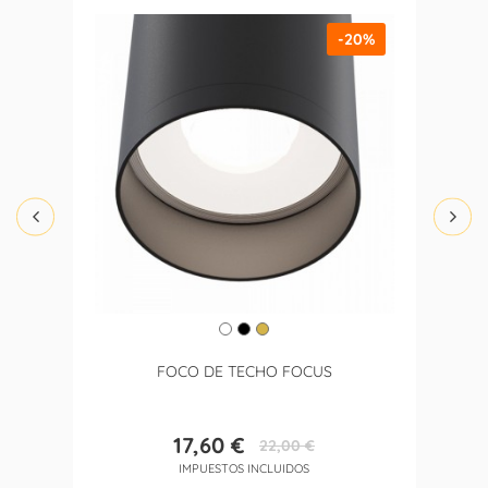
-20%
FOCO DE TECHO FOCUS
17,60 €
22,00 €
Precio
Precio
IMPUESTOS INCLUIDOS
base