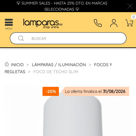
💡 SUMMER SALES - HASTA 25% DTO. EN MARCAS
SELECCIONADAS 💡
0
MENÚ
INICIO
LÁMPARAS / ILUMINACIÓN
FOCOS Y
REGLETAS
FOCO DE TECHO SLIM
-20%
La oferta finaliza el
31/08/2026