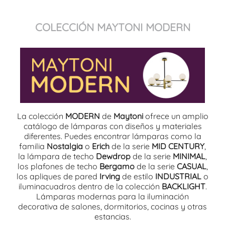
COLECCIÓN MAYTONI MODERN
La colección
MODERN
de
Maytoni
ofrece un amplio
catálogo de lámparas con diseños y materiales
diferentes. Puedes encontrar lámparas como la
familia
Nostalgia
o
Erich
de la serie
MID CENTURY
,
la lámpara de techo
Dewdrop
de la serie
MINIMAL
,
los plafones de techo
Bergamo
de la serie
CASUAL
,
los apliques de pared
Irving
de estilo
INDUSTRIAL
o
iluminacuadros dentro de la colección
BACKLIGHT
.
Lámparas modernas para la iluminación
decorativa de salones, dormitorios, cocinas y otras
estancias.