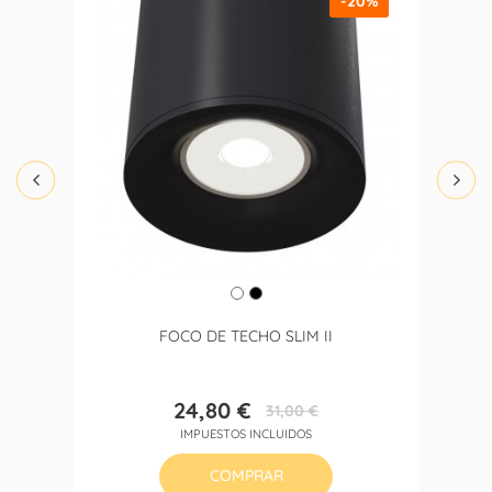
-20%
FOCO DE TECHO SLIM II
24,80 €
31,00 €
Precio
Precio
IMPUESTOS INCLUIDOS
base
COMPRAR