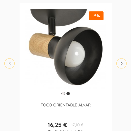
-5%
FOCO ORIENTABLE ALVAR
16,25 €
17,10 €
Precio
Precio
IMPUESTOS INCLUIDOS