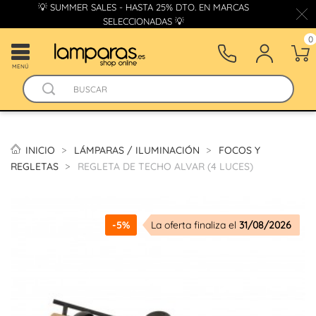
💡 SUMMER SALES - HASTA 25% DTO. EN MARCAS
SELECCIONADAS 💡
0
MENÚ
INICIO
LÁMPARAS / ILUMINACIÓN
FOCOS Y
REGLETAS
REGLETA DE TECHO ALVAR (4 LUCES)
-5%
La oferta finaliza el
31/08/2026