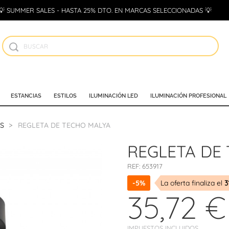
💡 SUMMER SALES - HASTA 25% DTO. EN MARCAS SELECCIONADAS 💡
ESTANCIAS
ESTILOS
ILUMINACIÓN LED
ILUMINACIÓN PROFESIONAL
S
REGLETA DE TECHO MALYA
REGLETA DE
REF:
653917
-5%
La oferta finaliza el
3
35,72 €
IMPUESTOS INCLUIDOS