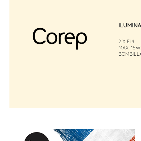
ILUMIN
2 X E14
MAX. 15W
BOMBILL