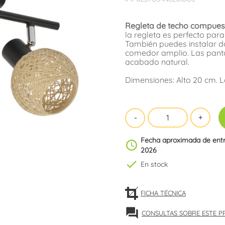
Regleta de techo compuest
la regleta es perfecto para
También puedes instalar do
comedor amplio. Las panta
acabado natural.
Dimensiones: Alto 20 cm. 
Fecha aproximada de ent
schedule
2026
check
En stock
FICHA TÉCNICA
forum
CONSULTAS SOBRE ESTE 