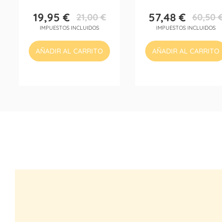
19,95 €
57,48 €
21,00 €
60,50 
Precio
Precio
Precio
Precio
IMPUESTOS INCLUIDOS
IMPUESTOS INCLUIDOS
base
base
AÑADIR AL CARRITO
AÑADIR AL CARRITO