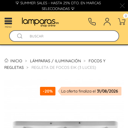
💡 SUMMER SALES - HASTA 25% DTO. EN MARCAS
SELECCIONADAS 💡
0
MENÚ
INICIO
LÁMPARAS / ILUMINACIÓN
FOCOS Y
REGLETAS
REGLETA DE FOCOS EIK (3 LUCES)
-20%
La oferta finaliza el
31/08/2026