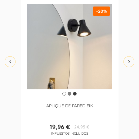
-20%
APLIQUE DE PARED EIK
19,96 €
24,95 €
Precio
Precio
IMPUESTOS INCLUIDOS
base