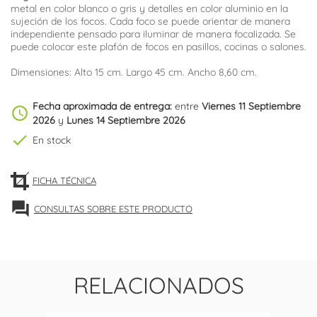
metal en color blanco o gris y detalles en color aluminio en la
sujeción de los focos. Cada foco se puede orientar de manera
independiente pensado para iluminar de manera focalizada. Se
puede colocar este plafón de focos en pasillos, cocinas o salones.
Dimensiones: Alto 15 cm. Largo 45 cm. Ancho 8,60 cm.
Fecha aproximada de entrega:
entre
Viernes 11 Septiembre
schedule
2026
y
Lunes 14 Septiembre 2026
check
En stock
FICHA TÉCNICA
forum
CONSULTAS SOBRE ESTE PRODUCTO
RELACIONADOS