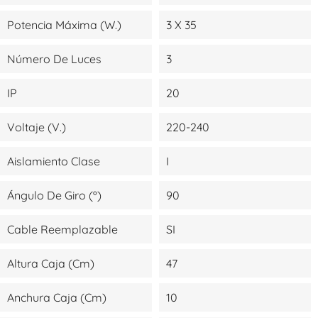
Potencia Máxima (W.)
3 X 35
Número De Luces
3
IP
20
Voltaje (V.)
220-240
Aislamiento Clase
I
Ángulo De Giro (º)
90
Cable Reemplazable
SI
Altura Caja (cm)
47
Anchura Caja (cm)
10