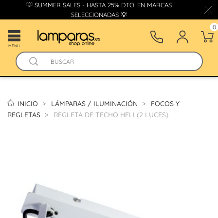
💡 SUMMER SALES - HASTA 25% DTO. EN MARCAS
SELECCIONADAS 💡
0
MENÚ
INICIO
LÁMPARAS / ILUMINACIÓN
FOCOS Y
REGLETAS
REGLETA DE TECHO HELI (2 LUCES)