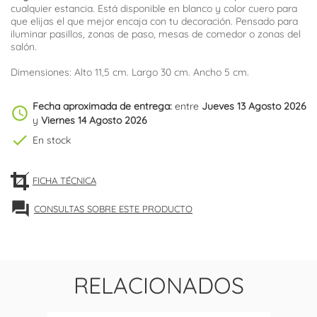
cualquier estancia. Está disponible en blanco y color cuero para
que elijas el que mejor encaja con tu decoración. Pensado para
iluminar pasillos, zonas de paso, mesas de comedor o zonas del
salón.
Dimensiones: Alto 11,5 cm. Largo 30 cm. Ancho 5 cm.
Fecha aproximada de entrega:
entre
Jueves 13 Agosto 2026
schedule
y
Viernes 14 Agosto 2026
check
En stock
FICHA TÉCNICA
forum
CONSULTAS SOBRE ESTE PRODUCTO
RELACIONADOS