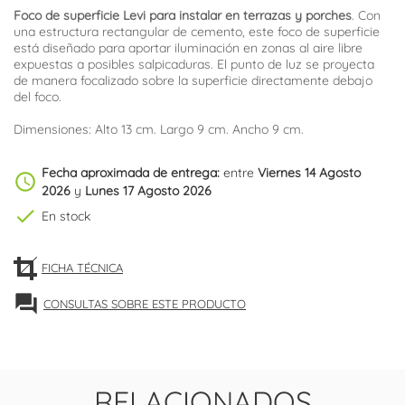
Foco de superficie Levi para instalar en terrazas y porches
. Con
una estructura rectangular de cemento, este foco de superficie
está diseñado para aportar iluminación en zonas al aire libre
expuestas a posibles salpicaduras. El punto de luz se proyecta
de manera focalizado sobre la superficie directamente debajo
del foco.
Dimensiones: Alto 13 cm. Largo 9 cm. Ancho 9 cm.
Fecha aproximada de entrega:
entre
Viernes 14 Agosto
schedule
2026
y
Lunes 17 Agosto 2026
check
En stock
FICHA TÉCNICA
forum
CONSULTAS SOBRE ESTE PRODUCTO
RELACIONADOS