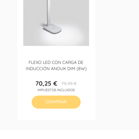
FLEXO LED CON CARGA DE
INDUCCIÓN ANOUK DIM (8W)
70,25 €
73,95 €
Precio
Precio
IMPUESTOS INCLUIDOS
base
COMPRAR