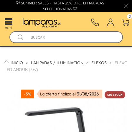
💡 SUMMER SALES - HASTA 25% DTO. EN MARCAS
SELECCIONADAS 💡
0
MENÚ
INICIO
LÁMPARAS / ILUMINACIÓN
FLEXOS
FLEXO
LED ANOUK (8W)
-5%
La oferta finaliza el
31/08/2026
SIN STOCK