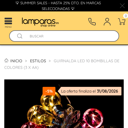
💡 SUMMER SALES - HASTA 25% DTO. EN MARCAS
SELECCIONADAS 💡
0
MENÚ
INICIO
ESTILOS
GUIRNALDA LED 10 BOMBILLAS DE
COLORES (3 X AA)
-5%
La oferta finaliza el
31/08/2026