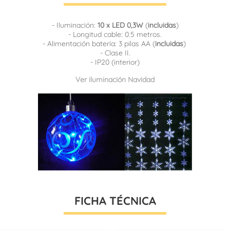
- Iluminación:
10 x LED 0,3W
(
incluidas
)
- Longitud cable: 0.5 metros.
- Alimentación batería: 3 pilas AA (
incluidas
)
- Clase II.
- IP20 (interior)
Ver iluminación Navidad
FICHA TÉCNICA