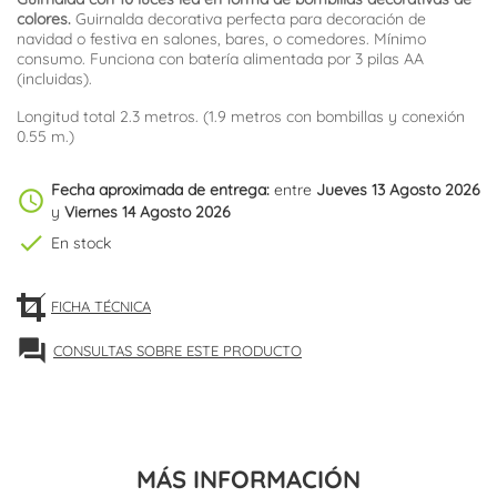
colores.
Guirnalda decorativa perfecta para decoración de
navidad o festiva en salones, bares, o comedores. Mínimo
consumo. Funciona con batería alimentada por 3 pilas AA
(incluidas).
Longitud total 2.3 metros. (1.9 metros con bombillas y conexión
0.55 m.)
Fecha aproximada de entrega:
entre
Jueves 13 Agosto 2026
schedule
y
Viernes 14 Agosto 2026
check
En stock
FICHA TÉCNICA
forum
CONSULTAS SOBRE ESTE PRODUCTO
MÁS INFORMACIÓN