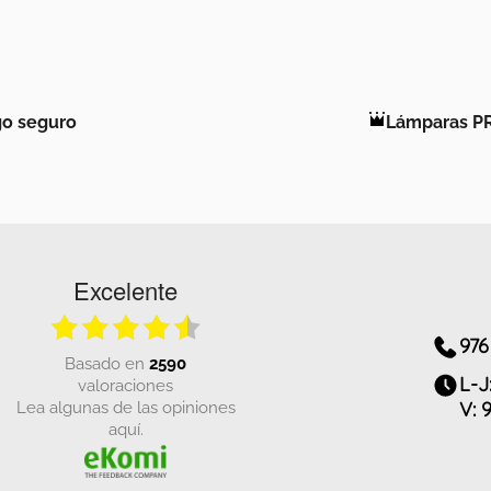
o seguro
Lámparas P
Excelente
976
basado en
2590
L-J
valoraciones
Lea algunas de las opiniones
V: 
aquí.