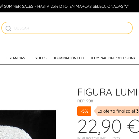
💡 SUMMER SALES - HASTA 25% DTO. EN MARCAS SELECCIONADAS 💡
ESTANCIAS
ESTILOS
ILUMINACIÓN LED
ILUMINACIÓN PROFESIONAL
FIGURA LUMI
REF:
908
-5%
La oferta finaliza el
3
22,90 
IMPUESTOS INCLUIDOS