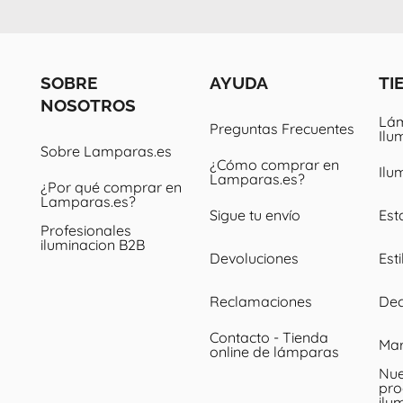
SOBRE
AYUDA
TI
NOSOTROS
Lám
Preguntas Frecuentes
Ilu
Sobre Lamparas.es
¿Cómo comprar en
Ilu
Lamparas.es?
¿Por qué comprar en
Lamparas.es?
Sigue tu envío
Est
Profesionales
iluminacion B2B
Devoluciones
Esti
Reclamaciones
Dec
Contacto - Tienda
Ma
online de lámparas
Nue
pro
ilu