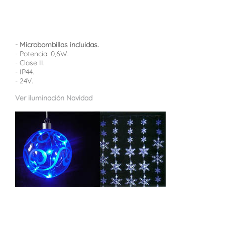
- Microbombillas incluidas.
- Potencia: 0,6W.
- Clase II.
- IP44.
- 24V.
Ver iluminación Navidad