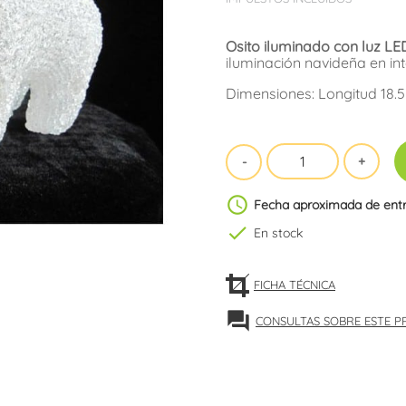
Osito iluminado con luz LE
iluminación navideña en int
Dimensiones: Longitud 18.5
schedule
Fecha aproximada de ent
check
En stock
FICHA TÉCNICA
forum
CONSULTAS SOBRE ESTE 