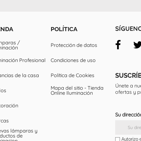
ENDA
POLÍTICA
SÍGUEN
paras /
Protección de datos
minación
minación Profesional
Condiciones de uso
SUSCRÍ
ancias de la casa
Política de Cookies
Únete a nu
Mapa del sitio - Tienda
los
ofertas y 
Online Iluminación
oración
Su direcció
rcas
vas lámparas y
ductos de
Autorizo 
minacion