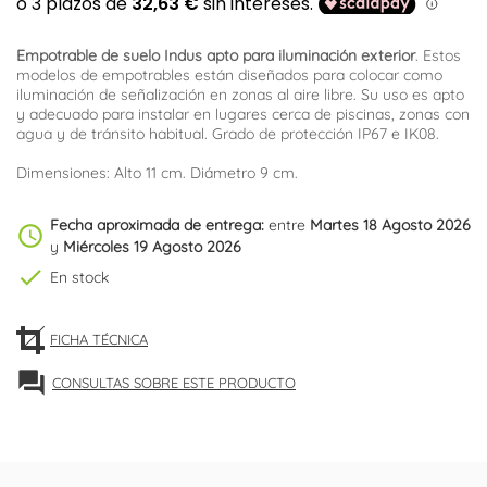
Empotrable de suelo Indus apto para iluminación exterior
. Estos
modelos de empotrables están diseñados para colocar como
iluminación de señalización en zonas al aire libre. Su uso es apto
y adecuado para instalar en lugares cerca de piscinas, zonas con
agua y de tránsito habitual. Grado de protección IP67 e IK08.
Dimensiones: Alto 11 cm. Diámetro 9 cm.
Fecha aproximada de entrega:
entre
Martes 18 Agosto 2026
schedule
y
Miércoles 19 Agosto 2026
check
En stock
FICHA TÉCNICA
forum
CONSULTAS SOBRE ESTE PRODUCTO