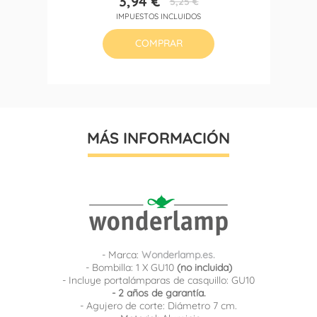
3,94 €
5,25 €
Precio
Precio
IMPUESTOS INCLUIDOS
base
COMPRAR
MÁS INFORMACIÓN
- Marca:
Wonderlamp.es.
- Bombilla: 1 X GU10
(no incluida)
- Incluye portalámparas de casquillo: GU10
- 2 años de garantía.
- Agujero de corte: Diámetro 7 cm.