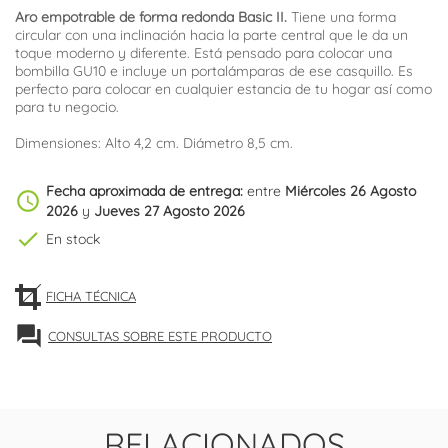
Aro empotrable de forma redonda Basic II.
Tiene una forma
circular con una inclinación hacia la parte central que le da un
toque moderno y diferente. Está pensado para colocar una
bombilla GU10 e incluye un portalámparas de ese casquillo. Es
perfecto para colocar en cualquier estancia de tu hogar así como
para tu negocio.
Dimensiones: Alto 4,2 cm. Diámetro 8,5 cm.
Fecha aproximada de entrega:
entre
Miércoles 26 Agosto
schedule
2026
y
Jueves 27 Agosto 2026
check
En stock
FICHA TÉCNICA
forum
CONSULTAS SOBRE ESTE PRODUCTO
RELACIONADOS