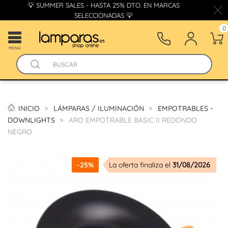
💡 SUMMER SALES - HASTA 25% DTO. EN MARCAS
SELECCIONADAS 💡
0
MENÚ
INICIO
LÁMPARAS / ILUMINACIÓN
EMPOTRABLES -
DOWNLIGHTS
ARO EMPOTRABLE BASIC II REDONDO
NEGRO
-25%
La oferta finaliza el
31/08/2026