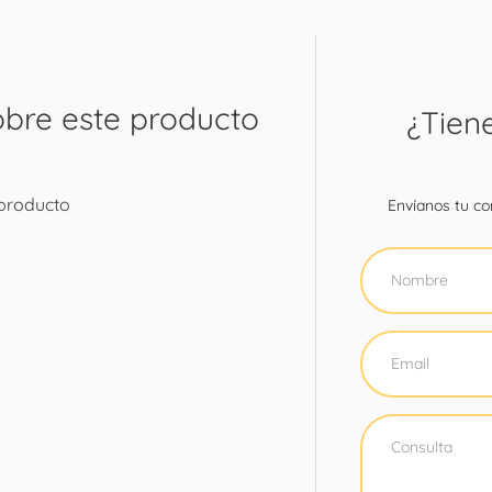
obre este producto
¿Tien
 producto
Envíanos tu con