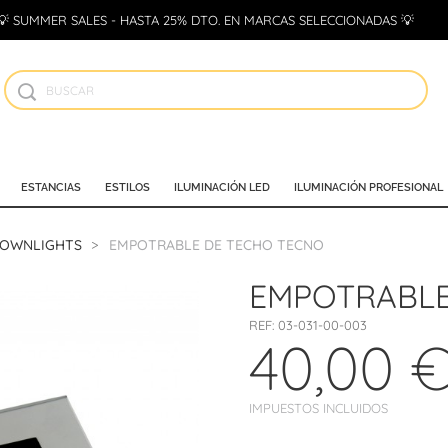
💡 SUMMER SALES - HASTA 25% DTO. EN MARCAS SELECCIONADAS 💡
ESTANCIAS
ESTILOS
ILUMINACIÓN LED
ILUMINACIÓN PROFESIONAL
DOWNLIGHTS
EMPOTRABLE DE TECHO TECNO
EMPOTRABLE
REF:
03-031-00-003
40,00 
IMPUESTOS INCLUIDOS