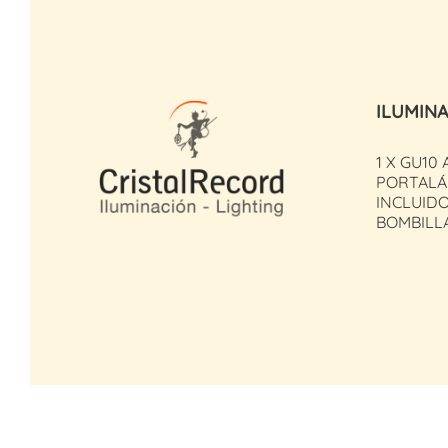
ILUMIN
1 X GU10 
PORTALÁ
INCLUID
BOMBILL