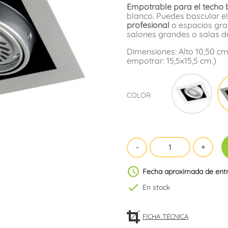
Empotrable para el techo
blanco. Puedes bascular el
profesional
o espacios gra
salones grandes o salas d
Dimensiones: Alto 10,50 cm
empotrar: 15,5x15,5 cm.)
Blan
COLOR
schedule
Fecha aproximada de ent
check
En stock
FICHA TÉCNICA