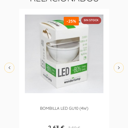
SIN STOCK
-25%
BOMBILLA LED GU10 (4W)
2,63 €
3,50 €