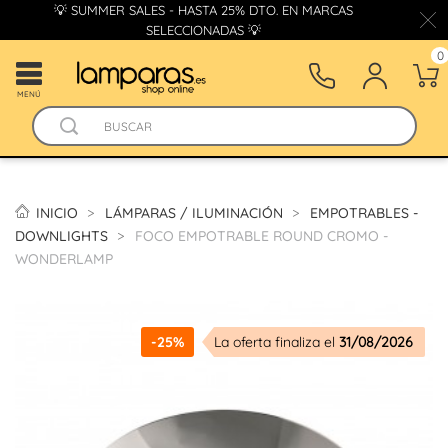
💡 SUMMER SALES - HASTA 25% DTO. EN MARCAS
SELECCIONADAS 💡
0
MENÚ
INICIO
LÁMPARAS / ILUMINACIÓN
EMPOTRABLES -
DOWNLIGHTS
FOCO EMPOTRABLE ROUND CROMO -
WONDERLAMP
-25%
La oferta finaliza el
31/08/2026