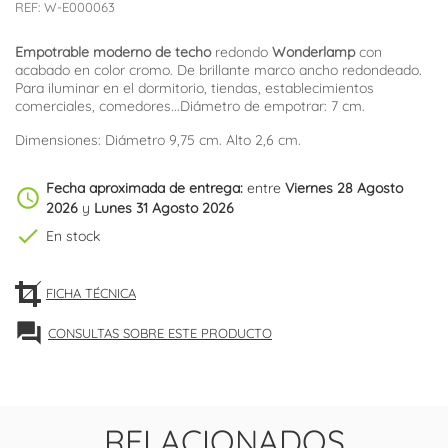
REF:
W-E000063
Empotrable moderno de techo
redondo
Wonderlamp
con
acabado en color cromo. De brillante marco ancho redondeado.
Para iluminar en el dormitorio, tiendas, establecimientos
comerciales, comedores...Diámetro de empotrar: 7 cm.
Dimensiones: Diámetro 9,75 cm. Alto 2,6 cm.
Fecha aproximada de entrega:
entre
Viernes 28 Agosto
schedule
2026
y
Lunes 31 Agosto 2026
check
En stock
FICHA TÉCNICA
forum
CONSULTAS SOBRE ESTE PRODUCTO
RELACIONADOS