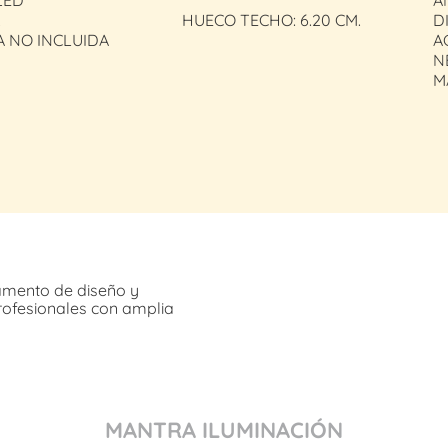
LED
A
.
HUECO TECHO: 6.20 CM.
D
A NO INCLUIDA
A
N
M
amento de diseño y
rofesionales con amplia
MANTRA ILUMINACIÓN