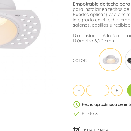
Empotrable de techo para 
para instalar en techos de 
Puedes aplicar yeso encim
integrado en el techo. Empo
salones, pasillos y recibido
Dimensiones: Alto 3 cm. L
Diámetro 6,20 cm.)
Blan
COLOR
schedule
Fecha aproximada de ent
check
En stock
FICHA TÉCNICA