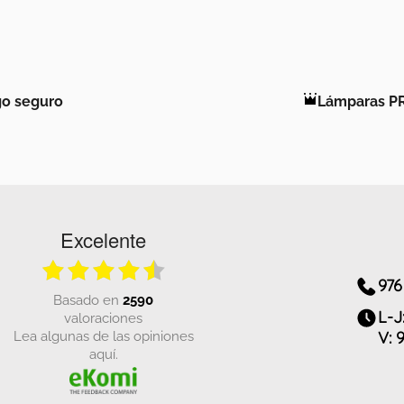
o seguro
Lámparas P
Excelente
976
basado en
2590
L-J
valoraciones
Lea algunas de las opiniones
V: 
aquí.