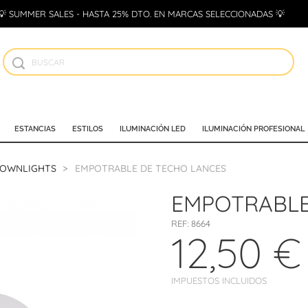
💡 SUMMER SALES - HASTA 25% DTO. EN MARCAS SELECCIONADAS 💡
ESTANCIAS
ESTILOS
ILUMINACIÓN LED
ILUMINACIÓN PROFESIONAL
DOWNLIGHTS
EMPOTRABLE DE TECHO LANCES
EMPOTRABLE
REF:
8664
12,50 €
IMPUESTOS INCLUIDOS