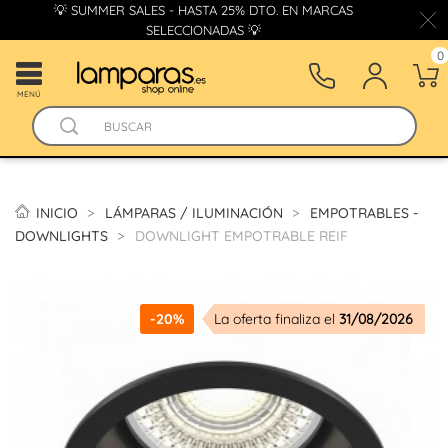
💡 SUMMER SALES - HASTA 25% DTO. EN MARCAS
SELECCIONADAS 💡
0
MENÚ
INICIO
LÁMPARAS / ILUMINACIÓN
EMPOTRABLES -
DOWNLIGHTS
DOWNLIGHT EMPOTRABLE REIF
-20%
La oferta finaliza el
31/08/2026