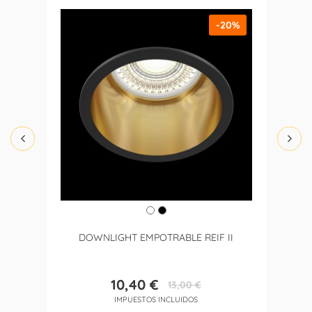
-20%
DOWNLIGHT EMPOTRABLE REIF II
10,40 €
13,00 €
Precio
Precio
IMPUESTOS INCLUIDOS
base