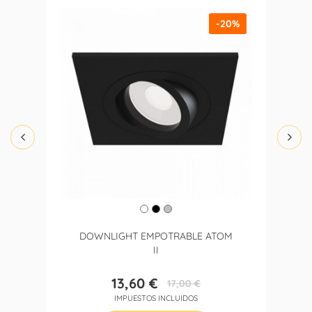
-20%
DOWNLIGHT EMPOTRABLE ATOM
II
13,60 €
17,00 €
Precio
Precio
IMPUESTOS INCLUIDOS
base