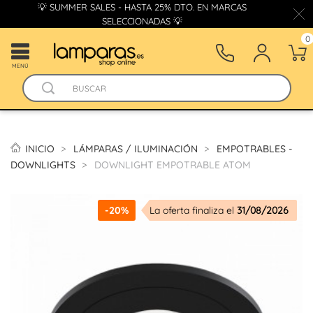
💡 SUMMER SALES - HASTA 25% DTO. EN MARCAS
SELECCIONADAS 💡
0
MENÚ
INICIO
LÁMPARAS / ILUMINACIÓN
EMPOTRABLES -
DOWNLIGHTS
DOWNLIGHT EMPOTRABLE ATOM
-20%
La oferta finaliza el
31/08/2026