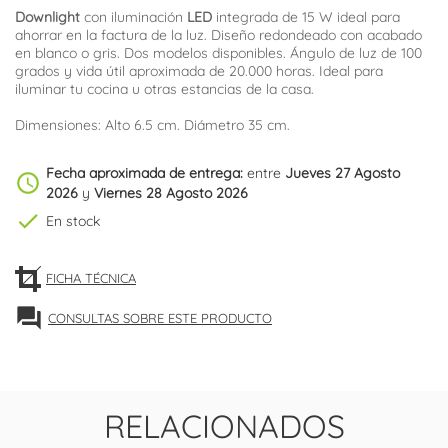
Downlight
con iluminación
LED
integrada de 15 W ideal para
ahorrar en la factura de la luz. Diseño redondeado con acabado
en blanco o gris. Dos modelos disponibles. Ángulo de luz de 100
grados y vida útil aproximada de 20.000 horas. Ideal para
iluminar tu cocina u otras estancias de la casa.
Dimensiones: Alto 6.5 cm. Diámetro 35 cm.
Fecha aproximada de entrega:
entre
Jueves 27 Agosto
schedule
2026
y
Viernes 28 Agosto 2026
check
En stock
FICHA TÉCNICA
forum
CONSULTAS SOBRE ESTE PRODUCTO
RELACIONADOS