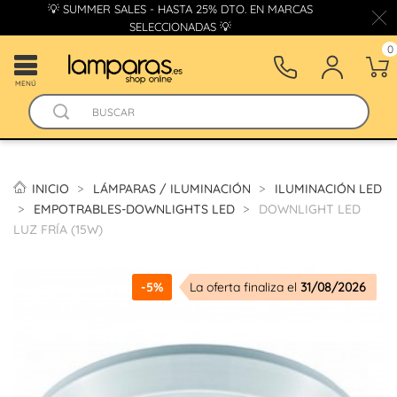
💡 SUMMER SALES - HASTA 25% DTO. EN MARCAS
SELECCIONADAS 💡
0
MENÚ
INICIO
LÁMPARAS / ILUMINACIÓN
ILUMINACIÓN LED
EMPOTRABLES-DOWNLIGHTS LED
DOWNLIGHT LED
LUZ FRÍA (15W)
-5%
La oferta finaliza el
31/08/2026