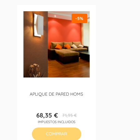
-5%
APLIQUE DE PARED HOMS
68,35 €
71,95 €
Precio
Precio
IMPUESTOS INCLUIDOS
base
COMPRAR