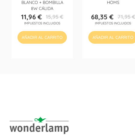
BLANCO + BOMBILLA
HOMS
8W CÁLIDA
11,96 €
68,35 €
15,95 €
71,95 
Precio
Precio
Precio
Precio
IMPUESTOS INCLUIDOS
IMPUESTOS INCLUIDOS
base
base
AÑADIR AL CARRITO
AÑADIR AL CARRITO