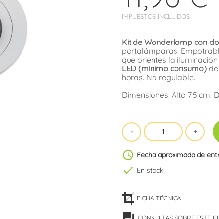
IMPUESTOS INCLUIDOS
Kit de Wonderlamp con do
portalámparas. Empotrable
que orientes la iluminació
LED (mínimo consumo)
de 
horas. No regulable.
Dimensiones: Alto 7.5 cm. 
schedule
Fecha aproximada de ent
check
En stock
FICHA TÉCNICA
forum
CONSULTAS SOBRE ESTE 