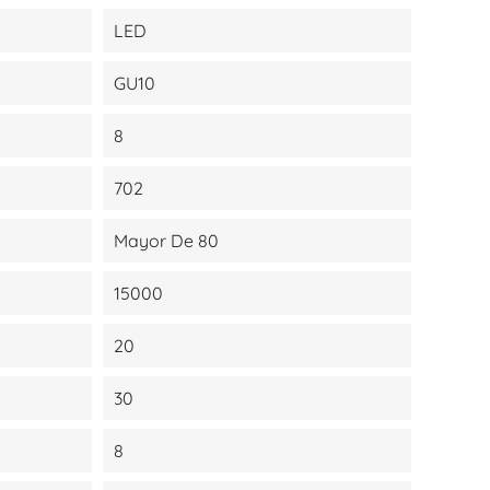
LED
GU10
8
702
Mayor De 80
15000
20
30
8