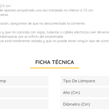
a 2.5 cm.
o del aparato empotrado una vez instalado no inferior a 7,5 cm.
paras.
talación, asegúrese de que ha desconectado la corriente.
 y que no coincida con vigas, tuberías o cables eléctricos (ver dimen
talámparas por el orificio del empotrable.
e que está totalmente aislada y que no puede tener ningún tipo de con
FICHA TÉCNICA
amp
Tipo De Lámpara
Alto (cm)
Diámetro (cm)