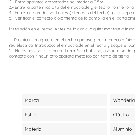
2.- Entre aparatos empotrados no inferior a 0.5m
3.- Entre la parte más alta del empotrable y el techo no inferior 
4.- Entre las paredes verticales (interiores del techo) y el cuerp
5.- Verificar el correcto alojamiento de la bombilla en el portalám
Instalación en el techo. Antes de iniciar cualquier montaje o ins
1.- Practicar un agujero en el techo que asegure un hueco mínimo
red eléctrica. Introduzca el empotrable en el techo y saque el por
2.- No es necesario toma de tierra. Si la hubiese, asegurarse d
contacto con ningún otro aparato metálico con toma de tierra.
Marca
Wonderl
Estilo
Clásico
Material
Aluminio