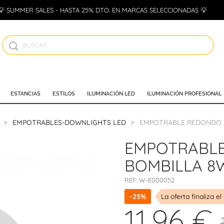
💡 SUMMER SALES - HASTA 25% DTO. EN MARCAS SELECCIONADAS 💡
ESTANCIAS
ESTILOS
ILUMINACIÓN LED
ILUMINACIÓN PROFESIONAL
EMPOTRABLES-DOWNLIGHTS LED
EMPOTRABLE REDONDO 
EMPOTRABLE
BOMBILLA 8
REF:
W-E000052
-25%
La oferta finaliza el
11,96 €