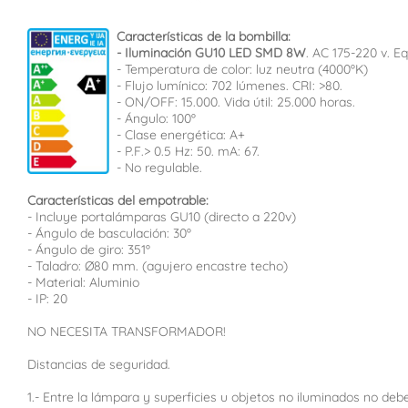
Características de la bombilla:
- Iluminación GU10 LED SMD 8W
. AC 175-220 v. E
- Temperatura de color: luz neutra (4000ºK)
- Flujo lumínico: 702 lúmenes. CRI: >80.
- ON/OFF: 15.000. Vida útil: 25.000 horas.
- Ángulo: 100º
- Clase energética: A+
- P.F.> 0.5 Hz: 50. mA: 67.
- No regulable.
Características del empotrable:
- Incluye portalámparas GU10 (directo a 220v)
- Ángulo de basculación: 30º
- Ángulo de giro: 351º
- Taladro: Ø80 mm. (agujero encastre techo)
- Material: Aluminio
- IP: 20
NO NECESITA TRANSFORMADOR!
Distancias de seguridad.
1.- Entre la lámpara y superficies u objetos no iluminados no debe 