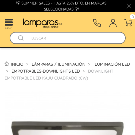
💡 SUMMER SALES - HASTA 25% DTO. EN MARCAS
SELECCIONADAS 💡
0
MENÚ
INICIO
LÁMPARAS / ILUMINACIÓN
ILUMINACIÓN LED
EMPOTRABLES-DOWNLIGHTS LED
DOWNLIGHT
EMPOTRABLE LED KAJU CUADRADO (8W)