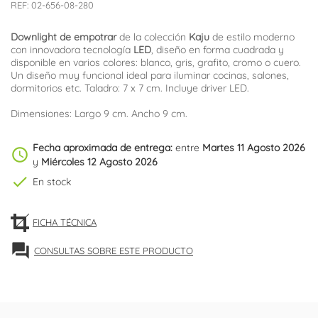
REF:
02-656-08-280
Downlight de empotrar
de la colección
Kaju
de estilo moderno
con innovadora tecnología
LED
, diseño en forma cuadrada y
disponible en varios colores: blanco, gris, grafito, cromo o cuero.
Un diseño muy funcional ideal para iluminar cocinas, salones,
dormitorios etc. Taladro: 7 x 7 cm. Incluye driver LED.
Dimensiones: Largo 9 cm. Ancho 9 cm.
Fecha aproximada de entrega:
entre
Martes 11 Agosto 2026
schedule
y
Miércoles 12 Agosto 2026
check
En stock
FICHA TÉCNICA
forum
CONSULTAS SOBRE ESTE PRODUCTO