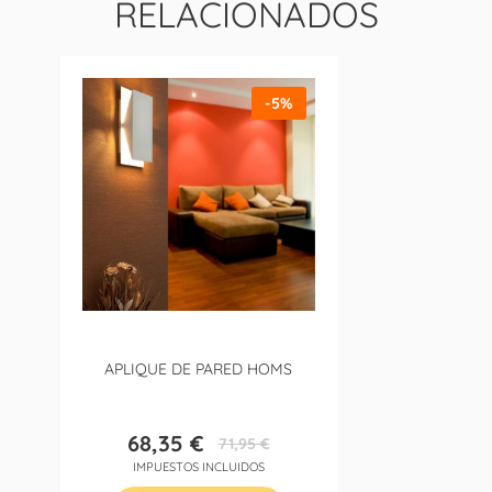
RELACIONADOS
-5%
APLIQUE DE PARED HOMS
68,35 €
71,95 €
Precio
Precio
IMPUESTOS INCLUIDOS
base