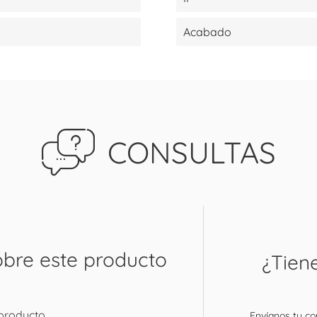
Acabado
CONSULTAS
obre este producto
¿Tien
 producto
Envíanos tu con