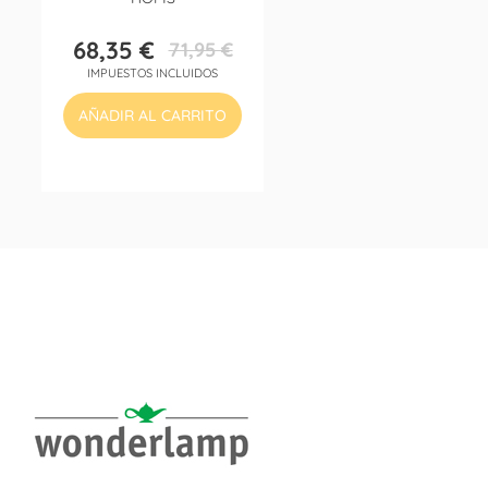
68,35 €
71,95 €
Precio
Precio
IMPUESTOS INCLUIDOS
base
AÑADIR AL CARRITO