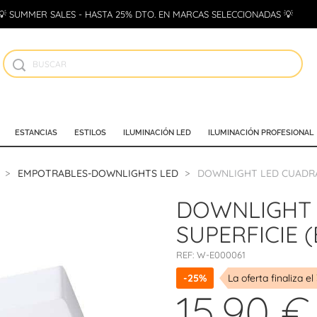
💡 SUMMER SALES - HASTA 25% DTO. EN MARCAS SELECCIONADAS 💡
ESTANCIAS
ESTILOS
ILUMINACIÓN LED
ILUMINACIÓN PROFESIONAL
EMPOTRABLES-DOWNLIGHTS LED
DOWNLIGHT LED CUADRA
DOWNLIGHT
SUPERFICIE
REF:
W-E000061
-25%
La oferta finaliza el
15,90 €