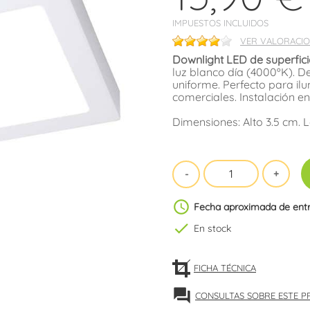
IMPUESTOS INCLUIDOS
VER VALORACIO
Downlight LED de superfic
luz blanco día (4000ºK). D
uniforme. Perfecto para ilu
comerciales. Instalación en
Dimensiones: Alto 3.5 cm. 
schedule
Fecha aproximada de ent
check
En stock
FICHA TÉCNICA
forum
CONSULTAS SOBRE ESTE 