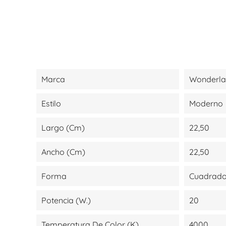
Marca
Wonderl
Estilo
Moderno
Largo (cm)
22,50
Ancho (cm)
22,50
Forma
Cuadrad
Potencia (W.)
20
Temperatura De Color (K)
4000