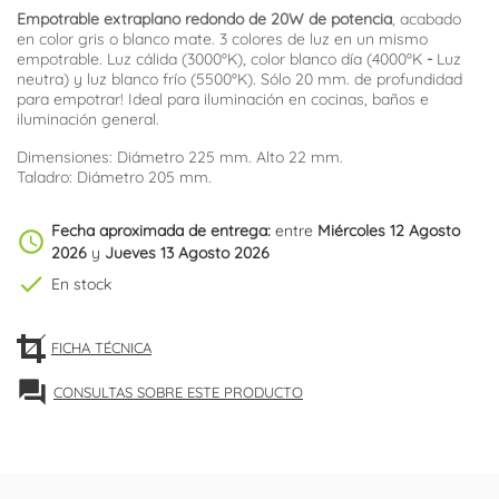
Empotrable extraplano redondo de 20W de potencia
, acabado
en color gris o blanco mate. 3 colores de luz en un mismo
empotrable. Luz cálida (3000ºK), color blanco día (4000ºK
-
Luz
neutra) y luz blanco frío (5500ºK). Sólo 20 mm. de profundidad
para empotrar! Ideal para iluminación en cocinas, baños e
iluminación general.
Dimensiones: Diámetro 225 mm. Alto 22 mm.
Taladro: Diámetro 205 mm.
Fecha aproximada de entrega:
entre
Miércoles 12 Agosto
schedule
2026
y
Jueves 13 Agosto 2026
check
En stock
FICHA TÉCNICA
forum
CONSULTAS SOBRE ESTE PRODUCTO