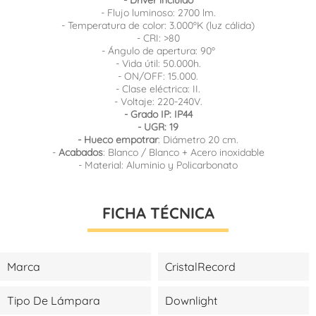
- Flujo luminoso: 2700 lm.
- Temperatura de color: 3.000ºK (luz cálida)
- CRI: >80
- Ángulo de apertura: 90º
- Vida útil: 50.000h.
- ON/OFF: 15.000.
- Clase eléctrica: II.
- Voltaje: 220-240V.
- Grado IP: IP44
- UGR: 19
- Hueco empotrar
: Diámetro 20 cm.
-
Acabados
: Blanco / Blanco + Acero inoxidable
- Material: Aluminio y Policarbonato
FICHA TÉCNICA
Marca
CristalRecord
Tipo De Lámpara
Downlight