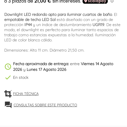
Downlight LED redondo apto para iluminar cuartos de baño
. El
empotable de techo LED Sol
está diseñado con un grado de
protección
IP44
y un índice de deslumbramiento
UGR19
. De este
modo, el downlight es perfecto para iluminar tanto espacios de
trabajo como estancias expuestas a la humedad. Iluminación
LED de color blanco cálido.
Dimensiones: Alto 11 cm. Diámetro 21,50 cm.
Fecha aproximada de entrega:
entre
Viernes 14 Agosto
schedule
2026
y
Lunes 17 Agosto 2026
check
En stock
FICHA TÉCNICA
forum
CONSULTAS SOBRE ESTE PRODUCTO