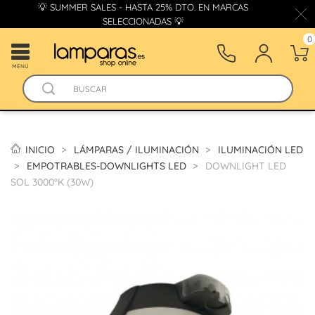
💡 SUMMER SALES - HASTA 25% DTO. EN MARCAS
SELECCIONADAS 💡
0
MENÚ
INICIO
LÁMPARAS / ILUMINACIÓN
ILUMINACIÓN LED
EMPOTRABLES-DOWNLIGHTS LED
DOWNLIGHT LED
SOL 3000ºK (30W)