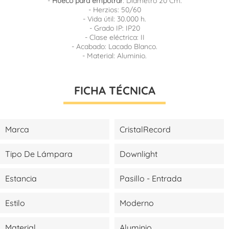
-
Hueco para empotrar
: Diámetro 20 Cm.
- Herzios: 50/60
- Vida útil: 30.000 h.
- Grado IP: IP20
- Clase eléctrica: II
- Acabado: Lacado Blanco.
- Material: Aluminio.
FICHA TÉCNICA
Marca
CristalRecord
Tipo De Lámpara
Downlight
Estancia
Pasillo - Entrada
Estilo
Moderno
Material
Aluminio