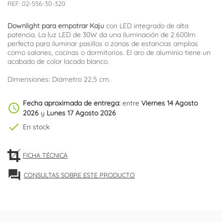
REF:
02-556-30-320
Downlight para empotrar Kaju
con LED integrado de alta
potencia. La luz LED de 30W da una iluminación de 2.600lm
perfecta para iluminar pasillos o zonas de estancias amplias
como salones, cocinas o dormitorios. El aro de aluminio tiene un
acabado de color lacado blanco.
Dimensiones: Diámetro 22,5 cm.
Fecha aproximada de entrega:
entre
Viernes 14 Agosto
schedule
2026
y
Lunes 17 Agosto 2026
check
En stock
FICHA TÉCNICA
forum
CONSULTAS SOBRE ESTE PRODUCTO