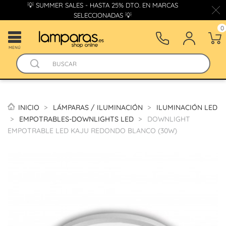
💡 SUMMER SALES - HASTA 25% DTO. EN MARCAS
SELECCIONADAS 💡
0
MENÚ
INICIO
LÁMPARAS / ILUMINACIÓN
ILUMINACIÓN LED
EMPOTRABLES-DOWNLIGHTS LED
DOWNLIGHT
EMPOTRABLE LED KAJU REDONDO BLANCO (30W)