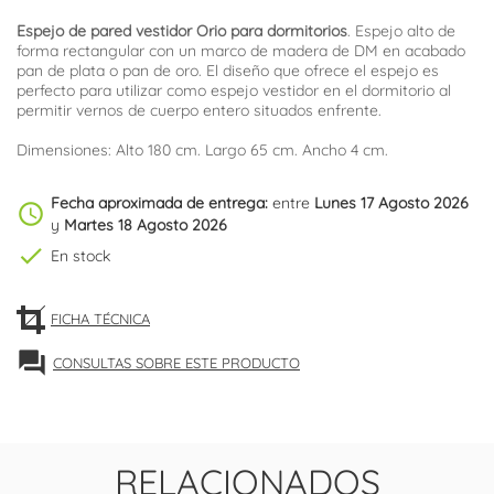
Espejo de pared vestidor Orio para dormitorios
. Espejo alto de
forma rectangular con un marco de madera de DM en acabado
pan de plata o pan de oro. El diseño que ofrece el espejo es
perfecto para utilizar como espejo vestidor en el dormitorio al
permitir vernos de cuerpo entero situados enfrente.
Dimensiones: Alto 180 cm. Largo 65 cm. Ancho 4 cm.
Fecha aproximada de entrega:
entre
Lunes 17 Agosto 2026
schedule
y
Martes 18 Agosto 2026
check
En stock
FICHA TÉCNICA
forum
CONSULTAS SOBRE ESTE PRODUCTO
RELACIONADOS