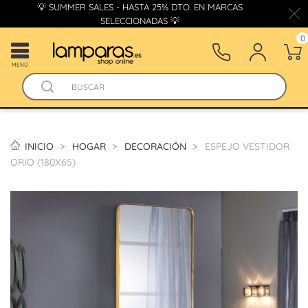
💡 SUMMER SALES - HASTA 25% DTO. EN MARCAS
SELECCIONADAS 💡
0
MENÚ
INICIO
HOGAR
DECORACIÓN
ESPEJO VESTIDOR
ORIO (180X65)