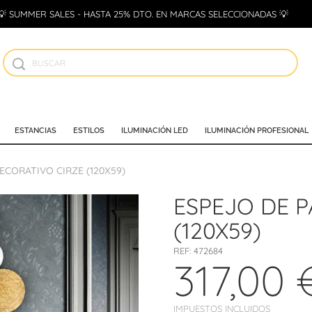
💡 SUMMER SALES - HASTA 25% DTO. EN MARCAS SELECCIONADAS 💡
ESTANCIAS
ESTILOS
ILUMINACIÓN LED
ILUMINACIÓN PROFESIONAL
ECORATIVO CIRZE (120X59)
ESPEJO DE 
(120X59)
REF:
472684
317,00 
IMPUESTOS INCLUIDOS