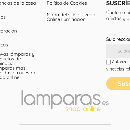
SUSCRÍ
ancias de la casa
Política de Cookies
Únete a nu
Mapa del sitio - Tienda
los
ofertas y 
Online Iluminación
oración
Su direcció
rcas
vas lámparas y
ductos de
Autorizo 
minacion
mparas más
y noticias re
didas en nuestra
nda online