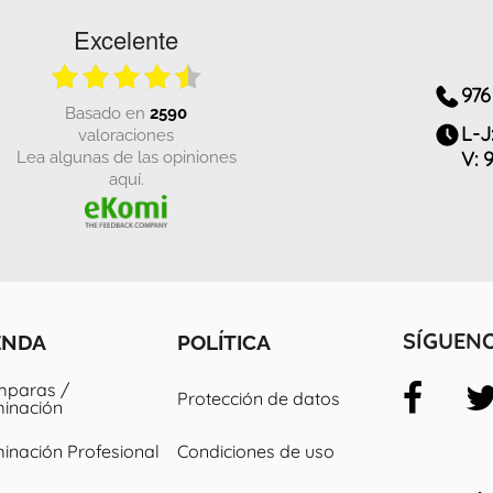
Excelente
976
basado en
2590
L-J
valoraciones
Lea algunas de las opiniones
V: 
aquí.
ENDA
POLÍTICA
SÍGUEN
paras /
Protección de datos
minación
minación Profesional
Condiciones de uso