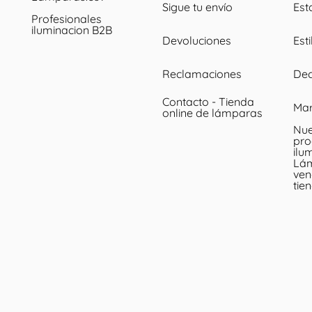
Sigue tu envío
Est
Profesionales
iluminacion B2B
Devoluciones
Esti
Reclamaciones
Dec
Contacto - Tienda
Ma
online de lámparas
Nue
pro
ilu
Lá
ven
tie