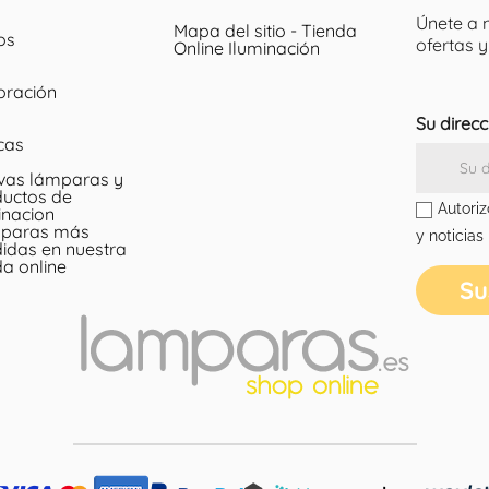
Únete a 
Mapa del sitio - Tienda
los
ofertas 
Online Iluminación
oración
Su direcc
cas
vas lámparas y
uctos de
Autoriz
inacion
paras más
y noticias
idas en nuestra
da online