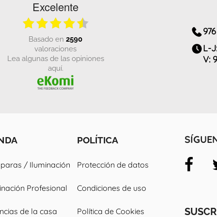
Excelente
976
basado en
2590
L-J
valoraciones
Lea algunas de las opiniones
V: 
aquí.
ENDA
POLÍTICA
SÍGUE
aras / Iluminación
Protección de datos
inación Profesional
Condiciones de uso
SUSCR
ncias de la casa
Política de Cookies