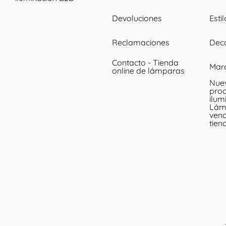
Devoluciones
Esti
Reclamaciones
Dec
Contacto - Tienda
Mar
online de lámparas
Nue
prod
ilum
Lám
vend
tien