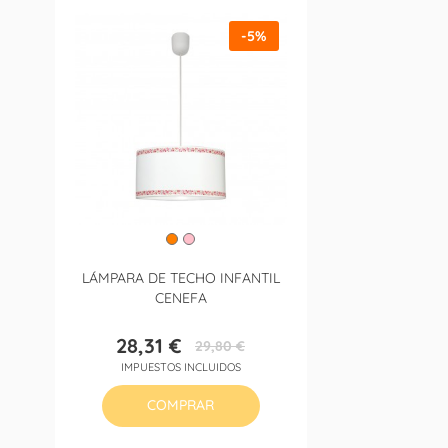
-5%
LÁMPARA DE TECHO INFANTIL
CENEFA
28,31 €
29,80 €
Precio
Precio
IMPUESTOS INCLUIDOS
base
COMPRAR