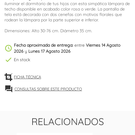
iluminar el dormitorio de tus hijos con esta simpática lámpara de
techo disponible en acabado color rosa o verde. La pantalla de
tela está decorada con dos cenefas con motivos florales que
rodean la lámpara por la parte superior e inferior.
Dimensiones: Alto 30-76 cm. Diámetro 35 cm.
Fecha aproximada de entrega:
entre
Viernes 14 Agosto
schedule
2026
y
Lunes 17 Agosto 2026
check
En stock
FICHA TÉCNICA
forum
CONSULTAS SOBRE ESTE PRODUCTO
RELACIONADOS