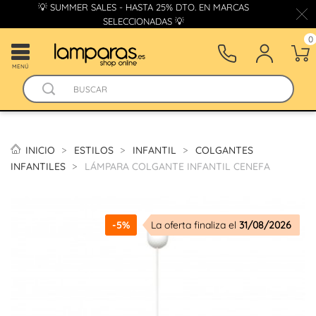
💡 SUMMER SALES - HASTA 25% DTO. EN MARCAS
SELECCIONADAS 💡
0
MENÚ
INICIO
ESTILOS
INFANTIL
COLGANTES
INFANTILES
LÁMPARA COLGANTE INFANTIL CENEFA
-5%
La oferta finaliza el
31/08/2026