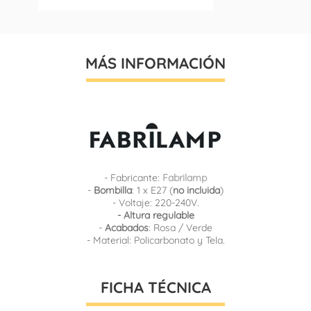
MÁS INFORMACIÓN
- Fabricante:
Fabrilamp
-
Bombilla
: 1 x E27 (
no incluida
)
- Voltaje: 220-240V.
- Altura regulable
-
Acabados
: Rosa / Verde
- Material: Policarbonato y Tela.
FICHA TÉCNICA