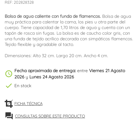
REF:
202828328
Bolsa de agua caliente con funda de flamencos.
Bolsa de agua
muy práctica para calentar la cama, los pies u otra parte del
cuerpo. Tiene capacidad de 1,70 litros de agua y cuenta con un
tapón de rosca sin fugas. La bolsa es de caucho color gris, con
una funda de tejido acrílico decorada con simpáticos flamencos.
Tejido flexible y agradable al tacto.
Dimensiones: Alto 32 cm. Largo 20 cm. Ancho 4 cm.
Fecha aproximada de entrega:
entre
Viernes 21 Agosto
schedule
2026
y
Lunes 24 Agosto 2026
check
En stock
FICHA TÉCNICA
forum
CONSULTAS SOBRE ESTE PRODUCTO