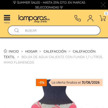
💡 SUMMER SALES - HASTA 25% DTO. EN MARCAS
SELECCIONADAS 💡
0
MENÚ
INICIO
HOGAR
CALEFACCIÓN
CALEFACCIÓN
TEXTIL
BOLSA DE AGUA CALIENTE CON FUNDA 1,7 LITROS.
MIMO FLAMENCOS
-5%
La oferta finaliza el
31/08/2026