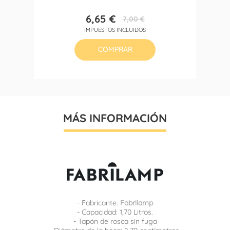
6,65 €
7,00 €
Precio
Precio
IMPUESTOS INCLUIDOS
base
COMPRAR
MÁS INFORMACIÓN
- Fabricante:
Fabrilamp
- Capacidad: 1,70 Litros.
- Tapón de rosca sin fuga