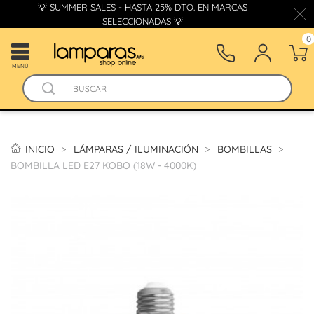
💡 SUMMER SALES - HASTA 25% DTO. EN MARCAS
SELECCIONADAS 💡
0
MENÚ
INICIO
LÁMPARAS / ILUMINACIÓN
BOMBILLAS
BOMBILLA LED E27 KOBO (18W - 4000K)