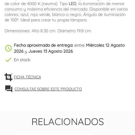
de color de 4000 K (neutra). Tipo
LED
, la iluminación de menor
consumo y máxima eficiencia del mercado. Disponible en varios
colores: azul, rojo verde, blanco o negro. Ángulo de iluminación
de 100º. Ideal para crear tu propia lámpara.
Dimensiones: Alto 8.30 cm. Diámetro 19.8 cm.
Fecha aproximada de entrega:
entre
Miércoles 12 Agosto
schedule
2026
y
Jueves 13 Agosto 2026
check
En stock
FICHA TÉCNICA
forum
CONSULTAS SOBRE ESTE PRODUCTO
RELACIONADOS