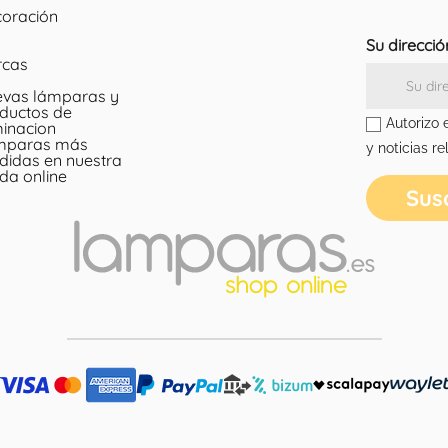
oración
Su direcció
rcas
vas lámparas y
ductos de
Autorizo 
minacion
mparas más
y noticias re
didas en nuestra
nda online