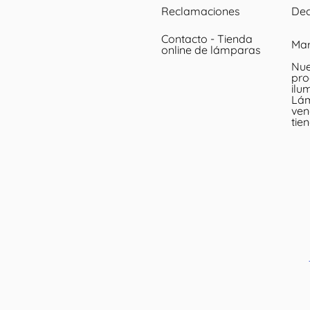
Reclamaciones
Dec
Contacto - Tienda
Ma
online de lámparas
Nue
pro
ilu
Lá
ven
tie