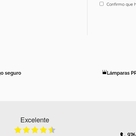
Confirmo que h
o seguro
Lámparas P
Excelente
976