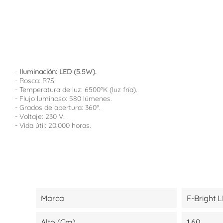
-
Iluminación: LED (5.5W).
- Rosca: R7S.
- Temperatura de luz: 6500ºK (luz fría).
- Flujo luminoso: 580 lúmenes.
- Grados de apertura: 360º.
- Voltaje: 230 V.
- Vida útil: 20.000 horas.
Marca
F-Bright 
Alto (cm)
1,60