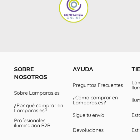
SOBRE
AYUDA
TI
NOSOTROS
Lám
Preguntas Frecuentes
Ilu
Sobre Lamparas.es
¿Cómo comprar en
Ilu
Lamparas.es?
¿Por qué comprar en
Lamparas.es?
Sigue tu envío
Est
Profesionales
iluminacion B2B
Devoluciones
Esti