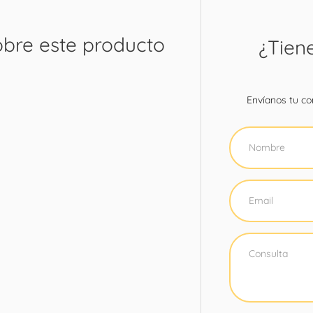
obre este producto
¿Tien
Envíanos tu con