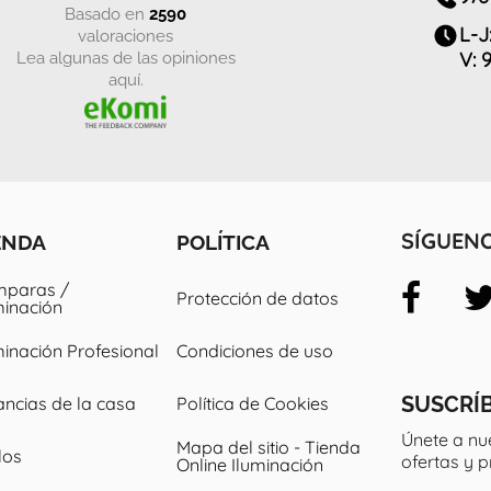
basado en
2590
L-J
valoraciones
Lea algunas de las opiniones
V: 
aquí.
ENDA
POLÍTICA
SÍGUEN
paras /
Protección de datos
minación
minación Profesional
Condiciones de uso
SUSCRÍ
ancias de la casa
Política de Cookies
Únete a nu
Mapa del sitio - Tienda
los
ofertas y 
Online Iluminación