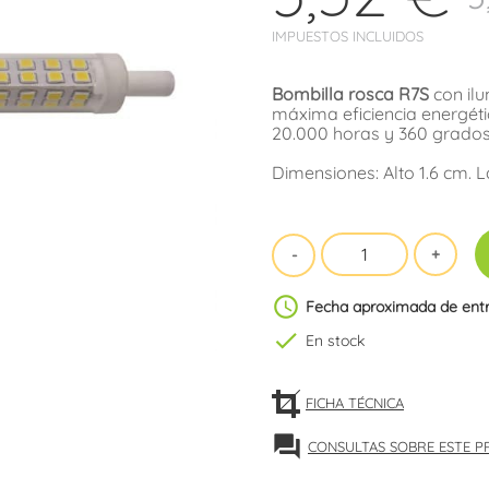
IMPUESTOS INCLUIDOS
Bombilla rosca R7S
con il
máxima eficiencia energética
20.000 horas y 360 grados
Dimensiones: Alto 1.6 cm. L
schedule
Fecha aproximada de ent
check
En stock
FICHA TÉCNICA
forum
CONSULTAS SOBRE ESTE 