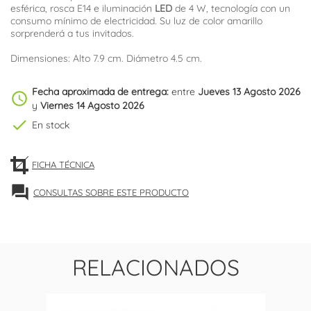
esférica, rosca E14 e iluminación
LED
de 4 W, tecnología con un
consumo mínimo de electricidad. Su luz de color amarillo
sorprenderá a tus invitados.
Dimensiones: Alto 7.9 cm. Diámetro 4.5 cm.
Fecha aproximada de entrega:
entre
Jueves 13 Agosto 2026
schedule
y
Viernes 14 Agosto 2026
check
En stock
FICHA TÉCNICA
forum
CONSULTAS SOBRE ESTE PRODUCTO
RELACIONADOS