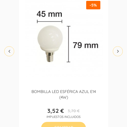
-5%
BOMBILLA LED ESFÉRICA AZUL E14
(4W)
3,52 €
3,70 €
Precio
Precio
IMPUESTOS INCLUIDOS
base