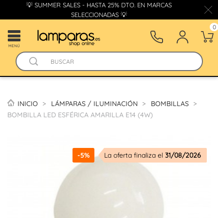
💡 SUMMER SALES - HASTA 25% DTO. EN MARCAS
SELECCIONADAS 💡
0
MENÚ
INICIO
LÁMPARAS / ILUMINACIÓN
BOMBILLAS
BOMBILLA LED ESFÉRICA AMARILLA E14 (4W)
-5%
La oferta finaliza el
31/08/2026