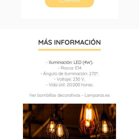
COMPRAR
MÁS INFORMACIÓN
-
Iluminación: LED (4W).
- Rosca: E14
- Ángulo de iluminación: 270º.
- Voltaje: 230 V.
- Vida útil: 20.000 horas.
Ver bombillas decorativas - Lamparas.es