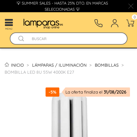
💡 SUMMER SALES - HASTA 25% DTO. EN MARCAS
SELECCIONADAS 💡
0
MENÚ
INICIO
LÁMPARAS / ILUMINACIÓN
BOMBILLAS
BOMBILLA LED 8U 55W 4000K E27
-5%
La oferta finaliza el
31/08/2026