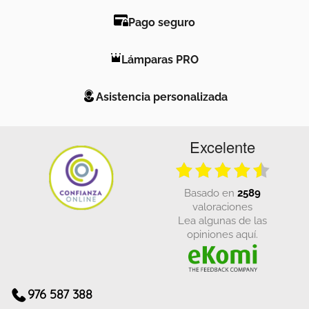
Pago seguro
Lámparas PRO
Asistencia personalizada
Excelente
basado en
2589
valoraciones
Lea algunas de las
opiniones aquí.
976 587 388