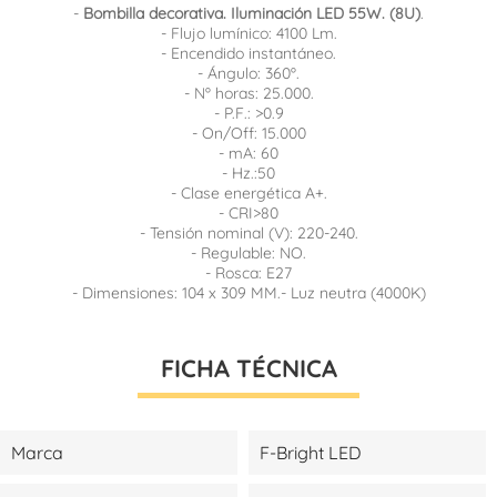
-
Bombilla decorativa. Iluminación LED 55W. (8U)
.
- Flujo lumínico: 4100 Lm.
- Encendido instantáneo.
- Ángulo: 360º.
- Nº horas: 25.000.
- P.F.: >0.9
- On/Off: 15.000
- mA: 60
- Hz.:50
- Clase energética A+.
- CRI>80
- Tensión nominal (V): 220-240.
- Regulable: NO.
- Rosca: E27
- Dimensiones: 104 x 309 MM.- Luz neutra (4000K)
FICHA TÉCNICA
Marca
F-Bright LED