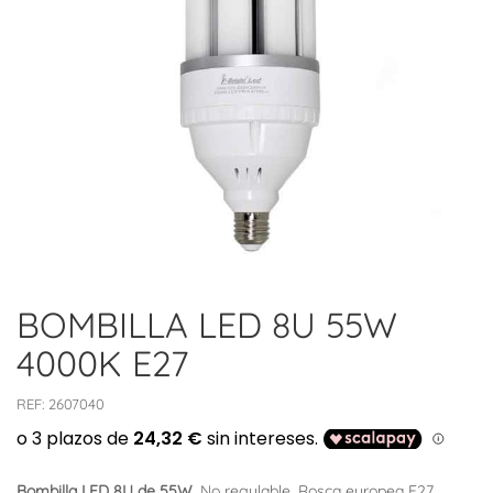
BOMBILLA LED 8U 55W
4000K E27
REF:
2607040
Bombilla LED 8U de 55W
. No regulable. Rosca europea E27.