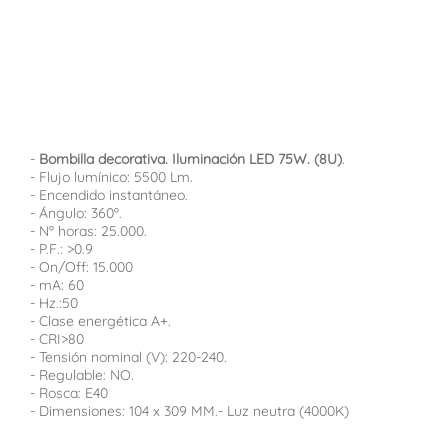
-
Bombilla decorativa. Iluminación LED 75W. (8U)
.
- Flujo lumínico: 5500 Lm.
- Encendido instantáneo.
- Ángulo: 360º.
- Nº horas: 25.000.
- P.F.: >0.9
- On/Off: 15.000
- mA: 60
- Hz.:50
- Clase energética A+.
- CRI>80
- Tensión nominal (V): 220-240.
- Regulable: NO.
- Rosca: E40
- Dimensiones: 104 x 309 MM.- Luz neutra (4000K)