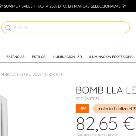
💡 SUMMER SALES - HASTA 25% DTO. EN MARCAS SELECCIONADAS 💡
ESTANCIAS
ESTILOS
ILUMINACIÓN LED
ILUMINACIÓN PROFESIONAL
MBILLA LED 8U 75W 4000K E40
BOMBILLA LE
REF:
2607051
-5%
La oferta finaliza el
3
82,65 €
IMPUESTOS INCLUIDOS