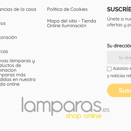
SUSCRÍ
ancias de la casa
Política de Cookies
Únete a nu
Mapa del sitio - Tienda
los
ofertas y 
Online Iluminación
oración
Su direcció
rcas
vas lámparas y
ductos de
Autorizo 
minacion
mparas más
y noticias re
didas en nuestra
nda online