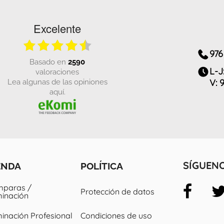
Excelente
976
basado en
2590
L-J
valoraciones
Lea algunas de las opiniones
V: 
aquí.
ENDA
POLÍTICA
SÍGUEN
paras /
Protección de datos
minación
minación Profesional
Condiciones de uso