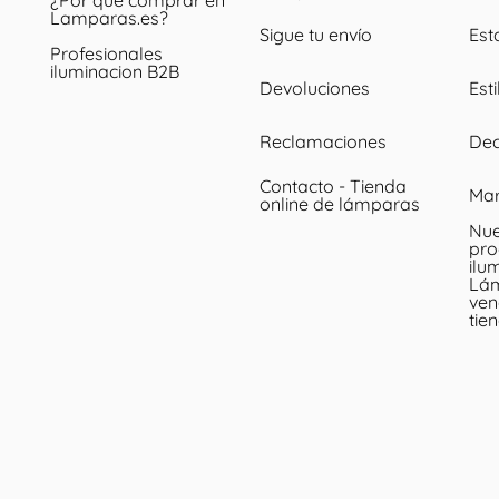
¿Por qué comprar en
Lamparas.es?
Sigue tu envío
Est
Profesionales
iluminacion B2B
Devoluciones
Esti
Reclamaciones
Dec
Contacto - Tienda
Ma
online de lámparas
Nue
pro
ilu
Lá
ven
tie