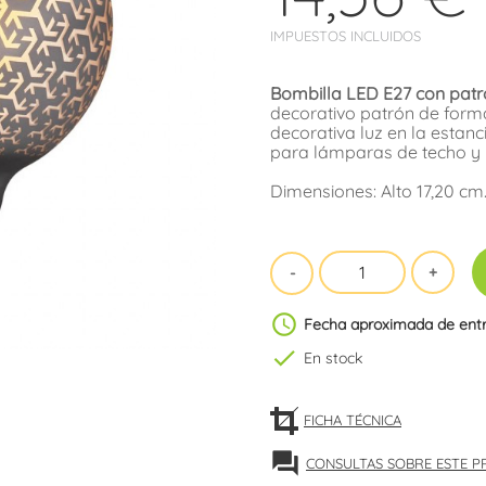
IMPUESTOS INCLUIDOS
Bombilla LED E27 con patr
decorativo patrón de form
decorativa luz en la estan
para lámparas de techo y
Dimensiones: Alto 17,20 cm
schedule
Fecha aproximada de ent
check
En stock
FICHA TÉCNICA
forum
CONSULTAS SOBRE ESTE 