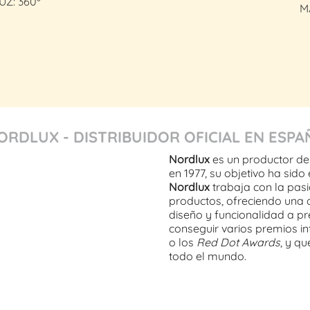
UZ: 360º
M
ORDLUX - DISTRIBUIDOR OFICIAL EN ESPA
Nordlux
es un productor de
en 1977, su objetivo ha sido
Nordlux
trabaja con la pasi
productos, ofreciendo una 
diseño y funcionalidad a pre
conseguir varios premios i
o los
Red Dot Awards
, y q
todo el mundo.