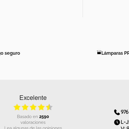
o seguro
Lámparas P
Excelente
976
basado en
2590
L-J
valoraciones
Lea algunas de las opiniones
V: 