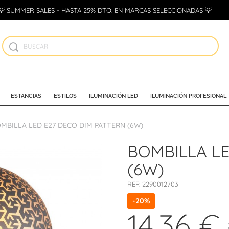
💡 SUMMER SALES - HASTA 25% DTO. EN MARCAS SELECCIONADAS 💡
ESTANCIAS
ESTILOS
ILUMINACIÓN LED
ILUMINACIÓN PROFESIONAL
MBILLA LED E27 DECO DIM PATTERN (6W)
BOMBILLA LE
(6W)
REF:
2290012703
-20%
14,36 €