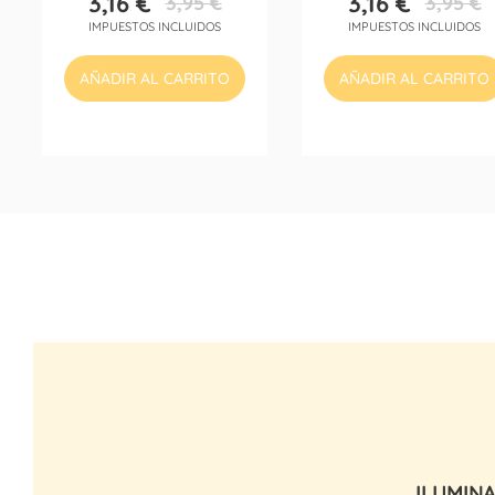
3,16 €
3,16 €
3,95 €
3,95 €
Precio
Precio
Precio
Precio
IMPUESTOS INCLUIDOS
IMPUESTOS INCLUIDOS
base
base
AÑADIR AL CARRITO
AÑADIR AL CARRITO
ILUMIN