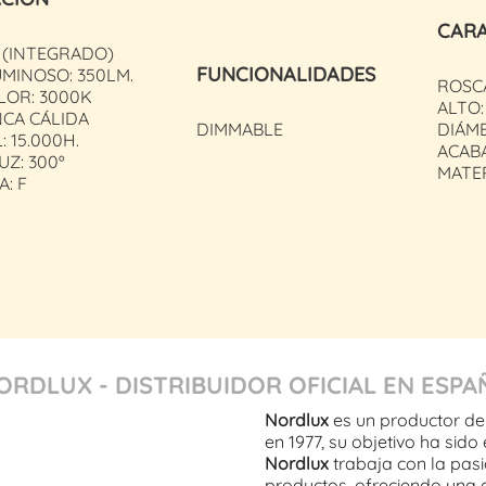
CARA
 (INTEGRADO)
FUNCIONALIDADES
MINOSO: 350LM.
ROSCA
LOR: 3000K
ALTO:
NCA CÁLIDA
DIMMABLE
DIÁME
: 15.000H.
ACAB
UZ: 300º
MATER
A: F
ORDLUX - DISTRIBUIDOR OFICIAL EN ESPA
Nordlux
es un productor de
en 1977, su objetivo ha sido
Nordlux
trabaja con la pasi
productos, ofreciendo una 