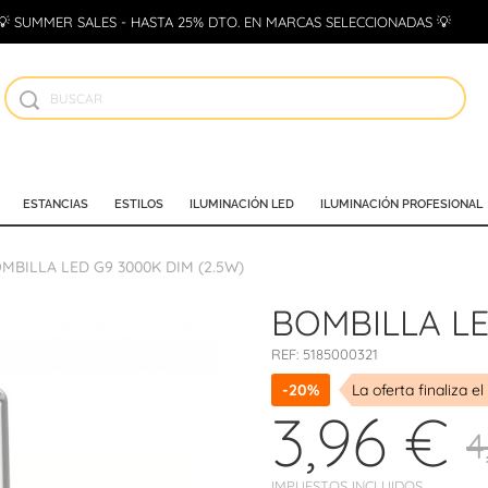
💡 SUMMER SALES - HASTA 25% DTO. EN MARCAS SELECCIONADAS 💡
ESTANCIAS
ESTILOS
ILUMINACIÓN LED
ILUMINACIÓN PROFESIONAL
MBILLA LED G9 3000K DIM (2.5W)
BOMBILLA LE
REF:
5185000321
-20%
La oferta finaliza el
3,96 €
4
IMPUESTOS INCLUIDOS