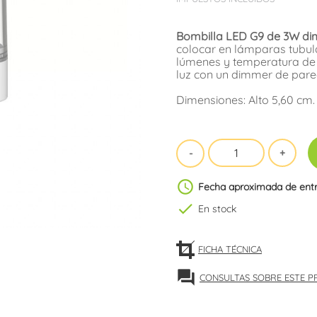
Bombilla LED G9 de 3W d
colocar en lámparas tubul
lúmenes y temperatura de c
luz con un dimmer de pared
Dimensiones: Alto 5,60 cm.
schedule
Fecha aproximada de ent
check
En stock
FICHA TÉCNICA
forum
CONSULTAS SOBRE ESTE 