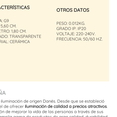
CTERÍSTICAS
OTROS DATOS
: G9
PESO: 0.012KG.
 5,60 CM.
GRADO IP: IP20
TRO: 1,80 CM.
VOLTAJE: 220-240V.
ADO: TRANSPARENTE
FRECUENCIA: 50/60 HZ.
IAL: CERÁMICA
ÑA
 iluminación de origen Danés. Desde que se estableció
 el de ofrecer
iluminación de calidad a precios atractivos
.
ón de mejorar la vida de las personas a través de sus
amplia gama de productos de gran calidad, durabilidad,