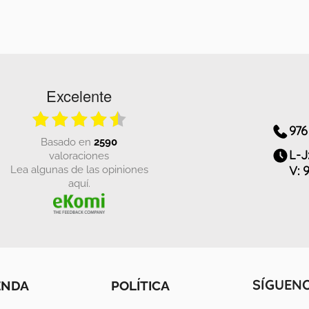
Excelente
976
basado en
2590
L-J
valoraciones
Lea algunas de las opiniones
V: 
aquí.
ENDA
POLÍTICA
SÍGUEN