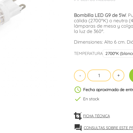
Bombilla LED G9 de 5W
. P
cálida (2700ºK) o neutra (
lámparas de mesa y colgan
la luz de 360º.
Dimensiones: Alto 6 cm. Di
TEMPERATURA
schedule
Fecha aproximada de ent
check
En stock
FICHA TÉCNICA
forum
CONSULTAS SOBRE ESTE 