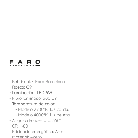
- Fabricante.
Faro Barcelona
.
- Rosca: G9
- Iluminación: LED 5W
- Flujo luminoso: 500 Lm.
- Temperatura de color
:
- Modelo 2700ºK: luz cálida.
- Modelo 4000ºK: luz neutra
- Ángulo de apertura: 360º
- CRI: >80
- Eficiencia energética: A++
- Material: Acero