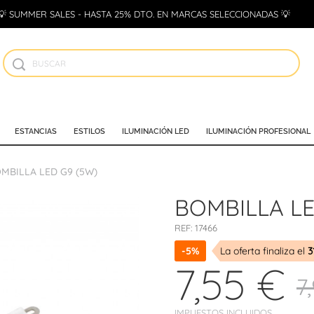
💡 SUMMER SALES - HASTA 25% DTO. EN MARCAS SELECCIONADAS 💡
ESTANCIAS
ESTILOS
ILUMINACIÓN LED
ILUMINACIÓN PROFESIONAL
MBILLA LED G9 (5W)
BOMBILLA LE
REF:
17466
-5%
La oferta finaliza el
3
7,55 €
7
IMPUESTOS INCLUIDOS