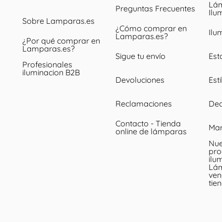
Lám
Preguntas Frecuentes
Ilu
Sobre Lamparas.es
¿Cómo comprar en
Ilu
Lamparas.es?
¿Por qué comprar en
Lamparas.es?
Sigue tu envío
Est
Profesionales
iluminacion B2B
Devoluciones
Esti
Reclamaciones
Dec
Contacto - Tienda
Ma
online de lámparas
Nue
pro
ilu
Lá
ven
tie