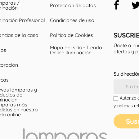
paras /
Protección de datos
minación
minación Profesional
Condiciones de uso
SUSCRÍ
ancias de la casa
Política de Cookies
Únete a nu
Mapa del sitio - Tienda
los
ofertas y 
Online Iluminación
oración
Su direcció
rcas
vas lámparas y
ductos de
Autorizo 
minacion
mparas más
y noticias re
didas en nuestra
nda online