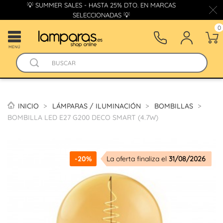
💡 SUMMER SALES - HASTA 25% DTO. EN MARCAS
SELECCIONADAS 💡
0
MENÚ
INICIO
LÁMPARAS / ILUMINACIÓN
BOMBILLAS
BOMBILLA LED E27 G200 DECO SMART (4.7W)
-20%
La oferta finaliza el
31/08/2026