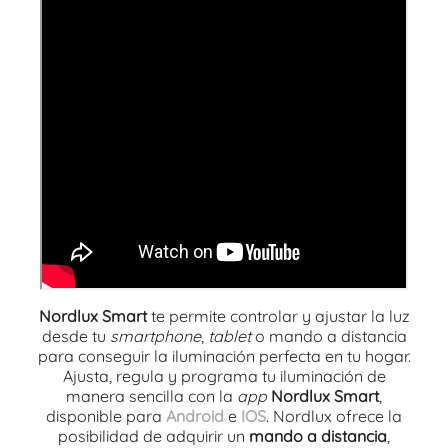
Nordlux Smart
te permite controlar y ajustar la luz
desde tu
smartphone
,
tablet
o mando a distancia
para conseguir la iluminación perfecta en tu hogar.
Ajusta, regula y programa tu iluminación de
manera sencilla con la
app
Nordlux Smart
,
disponible para
Android
e
IOS
. Nordlux ofrece la
posibilidad de adquirir un
mando a distancia
,