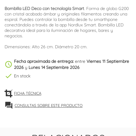
Bombilla LED Deco con tecnología Smart
. Forma de globo G200
con cristal acabado ámbar y originales filamentos creando una
espiral. Puedes controlar la bombilla desde tu smarthpone
conectándola a través de la app Nordlux Smart. Bombilla LED
decorativa ideal para la iluminación de hogares, bares y
negocios.
Dimensiones: Alto 26 cm. Diámetro 20 cm.
Fecha aproximada de entrega:
entre
Viernes 11 Septiembre
schedule
2026
y
Lunes 14 Septiembre 2026
check
En stock
FICHA TÉCNICA
forum
CONSULTAS SOBRE ESTE PRODUCTO