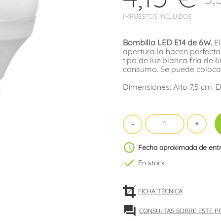
IMPUESTOS INCLUIDOS
Bombilla LED E14 de 6W.
El
apertura la hacen perfecta
tipo de luz blanca fría de
consumo. Se puede colocar
Dimensiones: Alto 7,5 cm. 
schedule
Fecha aproximada de ent
check
En stock
FICHA TÉCNICA
forum
CONSULTAS SOBRE ESTE 