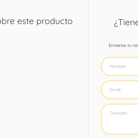
obre este producto
¿Tien
Envíanos tu con