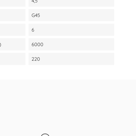
4,5
G45
6
)
6000
220