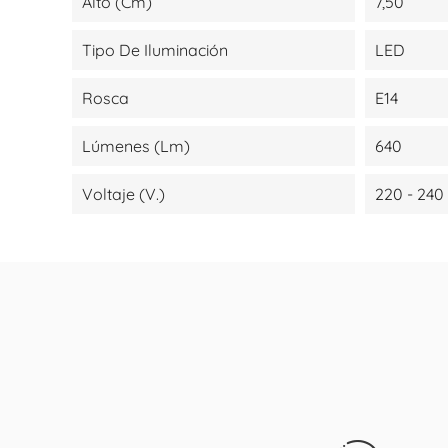
Alto (cm)
7,50
Tipo De Iluminación
LED
Rosca
E14
Lúmenes (lm)
640
Voltaje (V.)
220 - 240