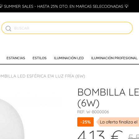
💡 SUMMER SALES - HASTA 25% DTO. EN MARCAS SELECCIONADAS 💡
ESTANCIAS
ESTILOS
ILUMINACIÓN LED
ILUMINACIÓN PROFESIONAL
MBILLA LED ESFÉRICA E14 LUZ FRÍA (6W)
BOMBILLA LE
(6W)
REF:
W-B000006
-25%
La oferta finaliza el
4,13 €
5,