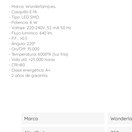
- Marca:
Wonderlamp.es
.
- Casquillo E-14.
- Tipo: LED SMD.
- Potencia: 6 W
- Voltaje: 220-240V, 52 mA 50 Hz
- Flujo lumínico: 640 lm.
- P.F.: >0.5
- Ángulo: 220º
- On/Off: 15.000
- Temperatura: 6000ºK (luz fría)
- Vida útil: >25.000 horas
- CRI>80.
- Clase energética: A+.
- 2 años de garantía.
Marca
Wonderl