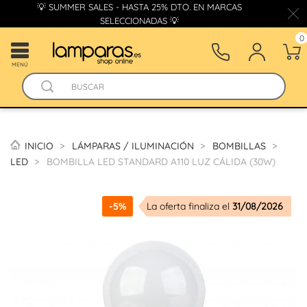
💡 SUMMER SALES - HASTA 25% DTO. EN MARCAS
SELECCIONADAS 💡
0
MENÚ
INICIO
LÁMPARAS / ILUMINACIÓN
BOMBILLAS
LED
BOMBILLA LED STANDARD A110 LUZ CÁLIDA (30W)
-5%
La oferta finaliza el
31/08/2026