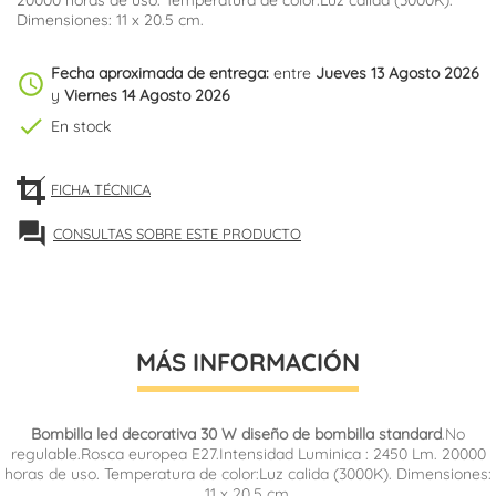
20000 horas de uso. Temperatura de color:Luz calida (3000K).
Dimensiones: 11 x 20.5 cm.
Fecha aproximada de entrega:
entre
Jueves 13 Agosto 2026
schedule
y
Viernes 14 Agosto 2026
check
En stock
FICHA TÉCNICA
forum
CONSULTAS SOBRE ESTE PRODUCTO
MÁS INFORMACIÓN
Bombilla led decorativa 30 W diseño de bombilla standard
.No
regulable.Rosca europea E27.Intensidad Luminica : 2450 Lm. 20000
horas de uso. Temperatura de color:Luz calida (3000K). Dimensiones:
11 x 20.5 cm.