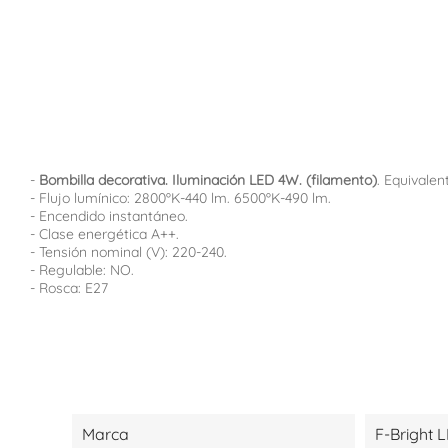
-
Bombilla decorativa. Iluminación LED 4W. (filamento)
. Equivale
- Flujo lumínico: 2800ºK-440 lm. 6500ºK-490 lm.
- Encendido instantáneo.
- Clase energética A++.
- Tensión nominal (V): 220-240.
- Regulable: NO.
- Rosca: E27
Marca
F-Bright 