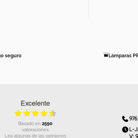
o seguro
Lámparas P
Excelente
976
basado en
2590
L-J
valoraciones
Lea algunas de las opiniones
V: 