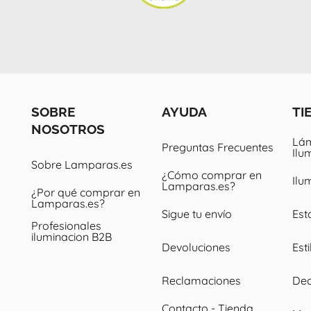
SOBRE
AYUDA
TI
NOSOTROS
Lám
Preguntas Frecuentes
Ilu
Sobre Lamparas.es
¿Cómo comprar en
Ilu
Lamparas.es?
¿Por qué comprar en
Lamparas.es?
Sigue tu envío
Est
Profesionales
iluminacion B2B
Devoluciones
Esti
Reclamaciones
Dec
Contacto - Tienda