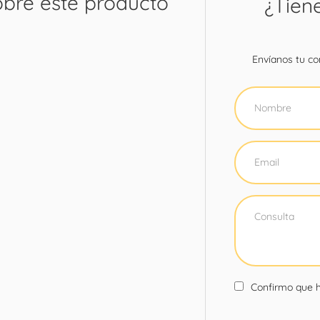
obre este producto
¿Tien
Envíanos tu con
Confirmo que h