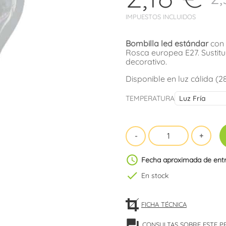
IMPUESTOS INCLUIDOS
Bombilla led estándar
con
Rosca europea E27. Sustitu
decorativo.
Disponible en luz cálida (2
TEMPERATURA
schedule
Fecha aproximada de ent
check
En stock
FICHA TÉCNICA
forum
CONSULTAS SOBRE ESTE 