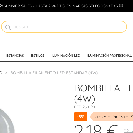
💡 SUMMER SALES - HASTA 25% DTO. EN MARCAS SELECCIONADAS 💡
ESTANCIAS
ESTILOS
ILUMINACIÓN LED
ILUMINACIÓN PROFESIONAL
D
BOMBILLA FILAMENTO LED ESTÁNDAR (4W)
BOMBILLA F
(4W)
REF:
2601901
-5%
La oferta finaliza el
3
2,18 €
2,