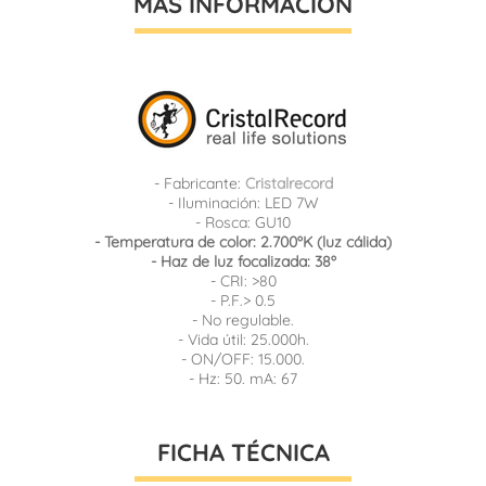
MÁS INFORMACIÓN
- Fabricante:
Cristalrecord
- Iluminación: LED 7W
- Rosca: GU10
- Temperatura de color: 2.700ºK (luz cálida)
- Haz de luz focalizada: 38º
- CRI: >80
- P.F.> 0.5
- No regulable.
- Vida útil: 25.000h.
- ON/OFF: 15.000.
- Hz: 50. mA: 67
FICHA TÉCNICA