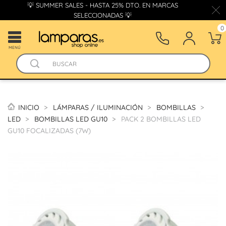
💡 SUMMER SALES - HASTA 25% DTO. EN MARCAS
SELECCIONADAS 💡
0
MENÚ
INICIO
LÁMPARAS / ILUMINACIÓN
BOMBILLAS
LED
BOMBILLAS LED GU10
PACK 2 BOMBILLAS LED
GU10 FOCALIZADAS (7W)