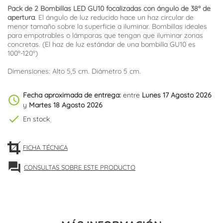
Pack de 2 Bombillas LED GU10 focalizadas con ángulo de 38º de
apertura
. El ángulo de luz reducido hace un haz circular de
menor tamaño sobre la superficie a iluminar. Bombillas ideales
para empotrables o lámparas que tengan que iluminar zonas
concretas. (El haz de luz estándar de una bombilla GU10 es
100º-120º)
Dimensiones: Alto 5,5 cm. Diámetro 5 cm.
Fecha aproximada de entrega:
entre
Lunes 17 Agosto 2026
schedule
y
Martes 18 Agosto 2026
check
En stock
FICHA TÉCNICA
forum
CONSULTAS SOBRE ESTE PRODUCTO