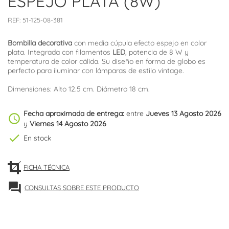
ESPEJO PLATA (8W)
REF:
51-125-08-381
Bombilla decorativa
con media cúpula efecto espejo en color
plata. Integrada con filamentos
LED
, potencia de 8 W y
temperatura de color cálida. Su diseño en forma de globo es
perfecto para iluminar con lámparas de estilo vintage.
Dimensiones: Alto 12.5 cm. Diámetro 18 cm.
Fecha aproximada de entrega:
entre
Jueves 13 Agosto 2026
schedule
y
Viernes 14 Agosto 2026
check
En stock
FICHA TÉCNICA
forum
CONSULTAS SOBRE ESTE PRODUCTO