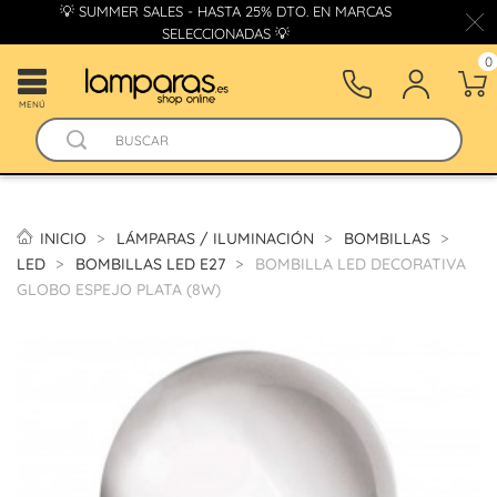
💡 SUMMER SALES - HASTA 25% DTO. EN MARCAS
SELECCIONADAS 💡
0
MENÚ
INICIO
LÁMPARAS / ILUMINACIÓN
BOMBILLAS
LED
BOMBILLAS LED E27
BOMBILLA LED DECORATIVA
GLOBO ESPEJO PLATA (8W)