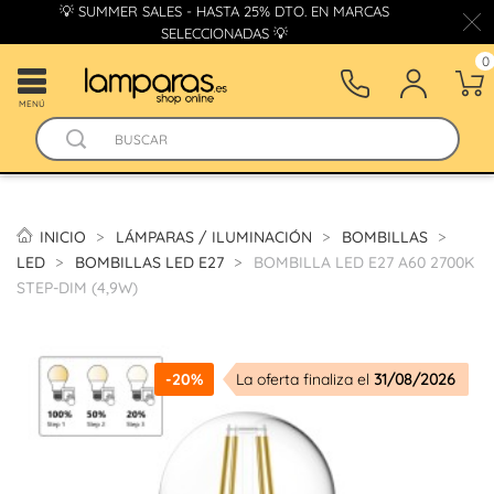
💡 SUMMER SALES - HASTA 25% DTO. EN MARCAS
SELECCIONADAS 💡
0
MENÚ
INICIO
LÁMPARAS / ILUMINACIÓN
BOMBILLAS
LED
BOMBILLAS LED E27
BOMBILLA LED E27 A60 2700K
STEP-DIM (4,9W)
-20%
La oferta finaliza el
31/08/2026