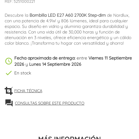
REF:
5251000221
Descubre la
Bombilla LED E27 A60 2700K Step-dim
de Nordlux,
con una potencia de 4.9W y 806 lúmenes, ideal para cualquier
espacio. Su diseño en vidrio y aluminio garantiza durabilidad y
resistencia. Con una vida útil de 30,000 horas y función de
atenuación en 3 niveles, ofrece eficiencia energética y un cálido
color blanco. ¡Transforma tu hogar con versatilidad y ahorro!
Fecha aproximada de entrega:
entre
Viernes 11 Septiembre
schedule
2026
y
Lunes 14 Septiembre 2026
check
En stock
FICHA TÉCNICA
forum
CONSULTAS SOBRE ESTE PRODUCTO
MÁS INFORMACIÓN