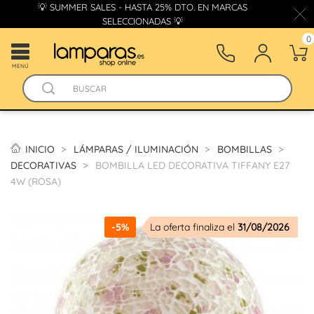
💡 SUMMER SALES - HASTA 25% DTO. EN MARCAS
SELECCIONADAS 💡
0
MENÚ
INICIO
LÁMPARAS / ILUMINACIÓN
BOMBILLAS
DECORATIVAS
BOMBILLA LED DECORATIVA TIFFANY E27
4W (ROSA)
-5%
La oferta finaliza el
31/08/2026