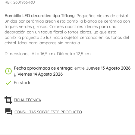
REF:
2601966-RO
Bombilla LED decorativa tipo Tiffany.
Pequeñas piezas de cristal
unidas por cerámica crean esta bombilla blanca de cerámica con
toques verdes y rosas. Colores apacibles ideales para una
decoración con un toque floral o tonos claros, ya que esta
bombilla proyecta su luz hacia objetos cercanos en los tonos del
cristal. Ideal para lámparas sin pantalla.
Dimensiones: Alto 16,5 cm. Diámetro 12,5 cm.
Fecha aproximada de entrega:
entre
Jueves 13 Agosto 2026
schedule
y
Viernes 14 Agosto 2026
check
En stock
FICHA TÉCNICA
forum
CONSULTAS SOBRE ESTE PRODUCTO