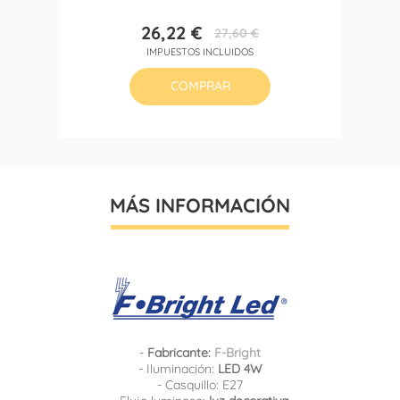
26,22 €
27,60 €
Precio
Precio
IMPUESTOS INCLUIDOS
base
COMPRAR
MÁS INFORMACIÓN
-
Fabricante:
F-Bright
- Iluminación:
LED 4W
- Casquillo: E27