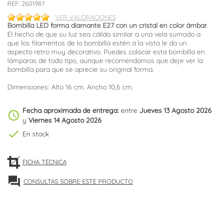
REF:
2601987
VER VALORACIONES
Bombilla LED forma diamante E27 con un cristal en color ámbar
.
El hecho de que su luz sea cálida similar a una vela sumado a
que los filamentos de la bombilla estén a la vista le da un
aspecto retro muy decorativo. Puedes colocar esta bombilla en
lámparas de todo tipo, aunque recomendamos que deje ver la
bombilla para que se aprecie su original forma.
Dimensiones: Alto 16 cm. Ancho 10,6 cm.
Fecha aproximada de entrega:
entre
Jueves 13 Agosto 2026
schedule
y
Viernes 14 Agosto 2026
check
En stock
FICHA TÉCNICA
forum
CONSULTAS SOBRE ESTE PRODUCTO