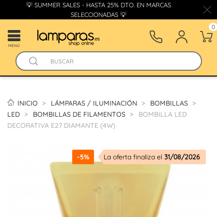
💡 SUMMER SALES - HASTA 25% DTO. EN MARCAS
SELECCIONADAS 💡
0
MENÚ
INICIO
LÁMPARAS / ILUMINACIÓN
BOMBILLAS
LED
BOMBILLAS DE FILAMENTOS
BOMBILLA LED
DECORATIVA E27 DIAMANTE (4W)
-5%
La oferta finaliza el
31/08/2026