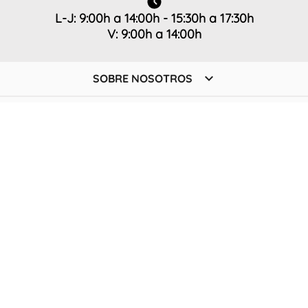
L-J: 9:00h a 14:00h - 15:30h a 17:30h
V: 9:00h a 14:00h

SOBRE NOSOTROS

AYUDA

TIENDA

POLÍTICA
SUSCRÍBETE A NUESTRA NEWSLETTER
Únete a nuestra comunidad y descubre todas las novedades,
ofertas y promociones antes que nadie
Su dirección de correo electrónico