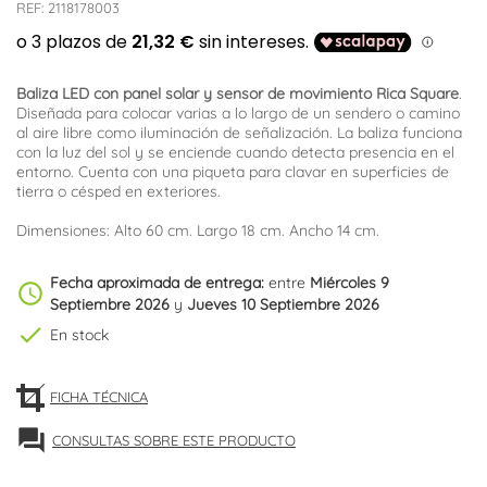
REF:
2118178003
Baliza LED con panel solar y sensor de movimiento Rica Square
.
Diseñada para colocar varias a lo largo de un sendero o camino
al aire libre como iluminación de señalización. La baliza funciona
con la luz del sol y se enciende cuando detecta presencia en el
entorno. Cuenta con una piqueta para clavar en superficies de
tierra o césped en exteriores.
Dimensiones: Alto 60 cm. Largo 18 cm. Ancho 14 cm.
Fecha aproximada de entrega:
entre
Miércoles 9
schedule
Septiembre 2026
y
Jueves 10 Septiembre 2026
check
En stock
FICHA TÉCNICA
forum
CONSULTAS SOBRE ESTE PRODUCTO