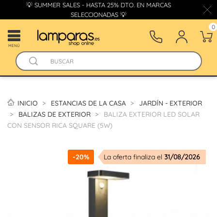
💡 SUMMER SALES - HASTA 25% DTO. EN MARCAS
SELECCIONADAS 💡
0
MENÚ
INICIO
ESTANCIAS DE LA CASA
JARDÍN - EXTERIOR
BALIZAS DE EXTERIOR
BALIZA EXTERIOR LED SOLAR
CON SENSOR RICA SQUARE (5W)
-20%
La oferta finaliza el
31/08/2026