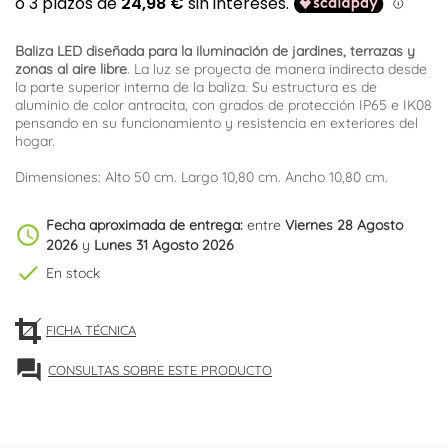
Baliza LED diseñada para la iluminación de jardines, terrazas y
zonas al aire libre
. La luz se proyecta de manera indirecta desde
la parte superior interna de la baliza. Su estructura es de
aluminio de color antracita, con grados de protección IP65 e IK08
pensando en su funcionamiento y resistencia en exteriores del
hogar.
Dimensiones: Alto 50 cm. Largo 10,80 cm. Ancho 10,80 cm.
Fecha aproximada de entrega:
entre
Viernes 28 Agosto
schedule
2026
y
Lunes 31 Agosto 2026
check
En stock
FICHA TÉCNICA
forum
CONSULTAS SOBRE ESTE PRODUCTO