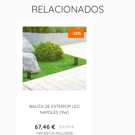
RELACIONADOS
-25%
BALIZA DE EXTERIOR LED
NAPOLES (9W)
67,46 €
89,95 €
Precio
Precio
IMPUESTOS INCLUIDOS