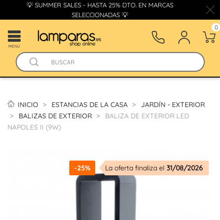
💡 SUMMER SALES - HASTA 25% DTO. EN MARCAS
SELECCIONADAS 💡
0
MENÚ
INICIO
ESTANCIAS DE LA CASA
JARDÍN - EXTERIOR
BALIZAS DE EXTERIOR
BALIZA DE EXTERIOR LED
NAPOLES II (9W)
-25%
La oferta finaliza el
31/08/2026