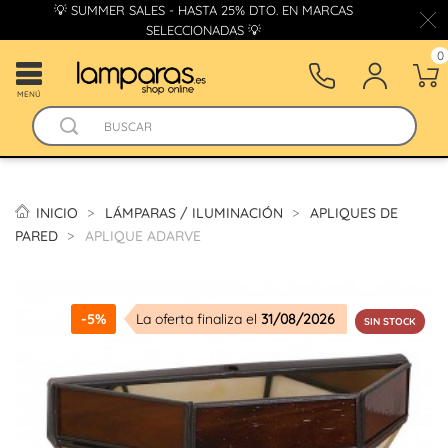
💡 SUMMER SALES - HASTA 25% DTO. EN MARCAS
SELECCIONADAS 💡
0
MENÚ
INICIO
LÁMPARAS / ILUMINACIÓN
APLIQUES DE
PARED
APLIQUE ADARVE
-5%
La oferta finaliza el
31/08/2026
SIN STOCK