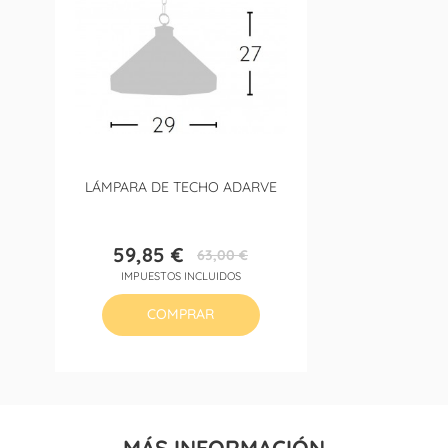
LÁMPARA DE TECHO ADARVE
59,85 €
63,00 €
Precio
Precio
IMPUESTOS INCLUIDOS
base
COMPRAR
MÁS INFORMACIÓN