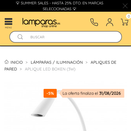
💡 SUMMER SALES - HASTA 25% DTO. EN MARCAS
SELECCIONADAS 💡
0
MENÚ
INICIO
LÁMPARAS / ILUMINACIÓN
APLIQUES DE
PARED
APLIQUE LED BOKEN (3W)
-5%
La oferta finaliza el
31/08/2026