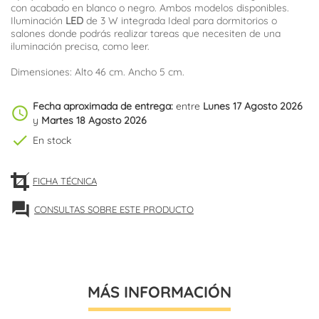
con acabado en blanco o negro. Ambos modelos disponibles.
Iluminación
LED
de 3 W integrada Ideal para dormitorios o
salones donde podrás realizar tareas que necesiten de una
iluminación precisa, como leer.
Dimensiones: Alto 46 cm. Ancho 5 cm.
Fecha aproximada de entrega:
entre
Lunes 17 Agosto 2026
schedule
y
Martes 18 Agosto 2026
check
En stock
FICHA TÉCNICA
forum
CONSULTAS SOBRE ESTE PRODUCTO
MÁS INFORMACIÓN